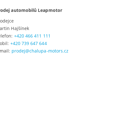
rodej automobilů Leapmotor
rodejce
artin Hajšínek
elefon:
+420 466 411 111
obil:
+420 739 647 644
-mail:
prodej@chalupa-motors.cz