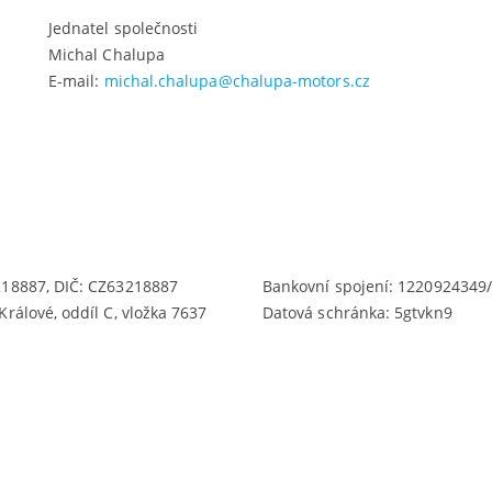
Jednatel společnosti
Michal Chalupa
E-mail:
michal.chalupa@chalupa-motors.cz
218887, DIČ: CZ63218887
Bankovní spojení: 1220924349
rálové, oddíl C, vložka 7637
Datová schránka: 5gtvkn9