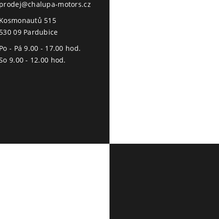
prodej@chalupa-motors.cz
Kosmonautů 515
530 09 Pardubice
Po - Pá 9.00 - 17.00 hod.
So 9.00 - 12.00 hod.