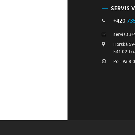
SERVIS 
+420
73
servis.tu
Horská 59
541 02 Tr
Po - Pá 8.