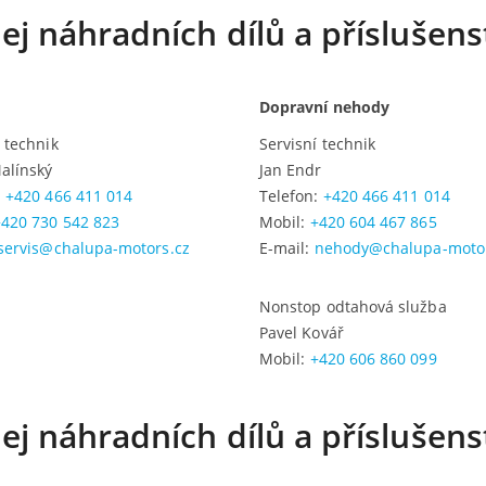
ej náhradních dílů a příslušens
Dopravní nehody
í technik
Servisní technik
alínský
Jan Endr
:
+420 466 411 014
Telefon:
+420 466 411 014
+420 730 542 823
Mobil:
+420 604 467 865
servis@chalupa-motors.cz
E-mail:
nehody@chalupa-motor
Nonstop odtahová služba
Pavel Kovář
Mobil:
+420 606 860 099
ej náhradních dílů a příslušens