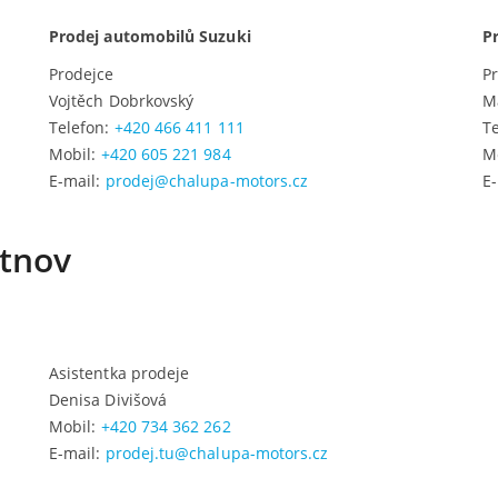
Prodej automobilů Suzuki
P
Prodejce
P
Vojtěch Dobrkovský
M
Telefon:
+420 466 411 111
T
Mobil:
+420 605 221 984
M
E-mail:
prodej@chalupa-motors.cz
E
utnov
Asistentka prodeje
Denisa Divišová
Mobil:
+420 734 362 262
E-mail:
prodej.tu@chalupa-motors.cz