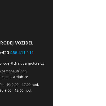
PRODEJ VOZIDEL
+420
466 411 111
prodej@chalupa-motors.cz
Kosmonautů 515
530 09 Pardubice
Po - Pá 9.00 - 17.00 hod.
So 9.00 - 12.00 hod.