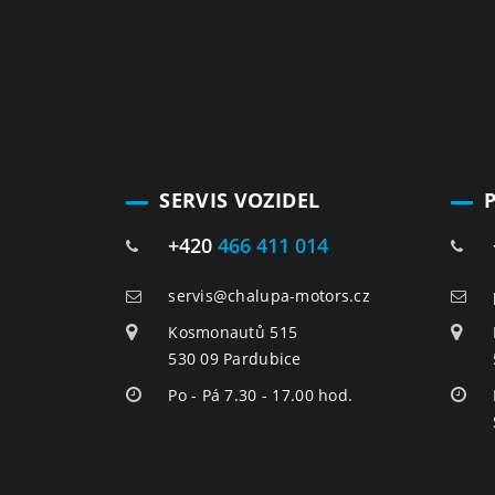
SERVIS VOZIDEL
+420
466 411 014
servis@chalupa-motors.cz
Kosmonautů 515
530 09 Pardubice
Po - Pá 7.30 - 17.00 hod.