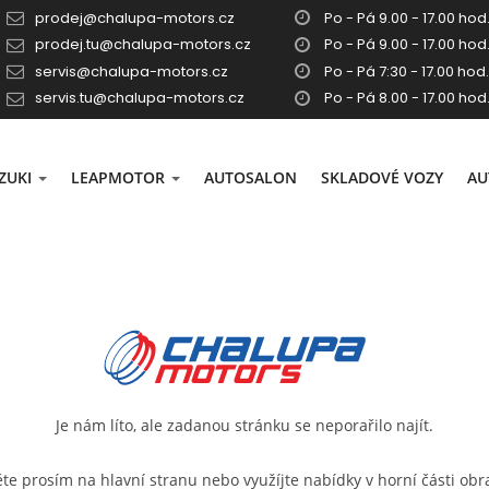
prodej@chalupa-motors.cz
Po - Pá 9.00 - 17.00 hod.
prodej.tu@chalupa-motors.cz
Po - Pá 9.00 - 17.00 hod.
servis@chalupa-motors.cz
Po - Pá 7:30 - 17.00 hod.
servis.tu@chalupa-motors.cz
Po - Pá 8.00 - 17.00 hod
ZUKI
LEAPMOTOR
AUTOSALON
SKLADOVÉ VOZY
AU
Je nám líto, ale zadanou stránku se neporařilo najít.
ěte prosím na
hlavní stranu
nebo využíjte nabídky v horní části obr