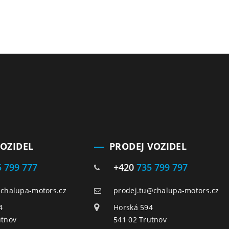
VOZIDEL
PRODEJ VOZIDEL
5 799 777
+420
735 799 797
@chalupa-motors.cz
prodej.tu@chalupa-motors.cz
4
Horská 594
utnov
541 02 Trutnov