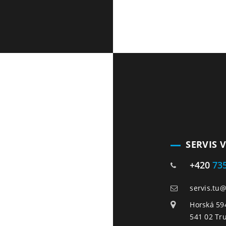
SERVIS 
+420
73
servis.tu
Horská 59
541 02 Tr