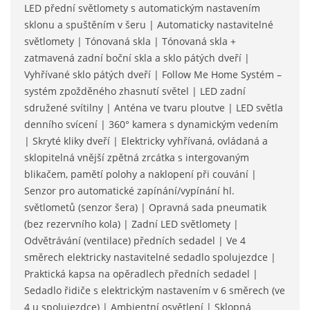
LED přední světlomety s automatickým nastavením
sklonu a spuštěním v šeru | Automaticky nastavitelné
světlomety | Tónovaná skla | Tónovaná skla +
zatmavená zadní boční skla a sklo pátých dveří |
Vyhřívané sklo pátých dveří | Follow Me Home Systém –
systém zpožděného zhasnutí světel | LED zadní
sdružené svítilny | Anténa ve tvaru ploutve | LED světla
denního svícení | 360° kamera s dynamickým vedením
| Skryté kliky dveří | Elektricky vyhřívaná, ovládaná a
sklopitelná vnější zpětná zrcátka s intergovaným
blikačem, pamětí polohy a naklopení při couvání |
Senzor pro automatické zapínání/vypínání hl.
světlometů (senzor šera) | Opravná sada pneumatik
(bez rezervního kola) | Zadní LED světlomety |
Odvětrávání (ventilace) předních sedadel | Ve 4
směrech elektricky nastavitelné sedadlo spolujezdce |
Praktická kapsa na opěradlech předních sedadel |
Sedadlo řidiče s elektrickým nastavením v 6 směrech (ve
4 u spolujezdce) | Ambientní osvětlení | Sklopná