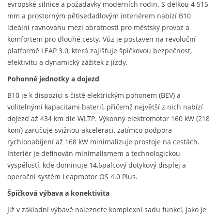
evropské silnice a požadavky moderních rodin. S délkou 4 515
mm a prostorným pětisedadlovým interiérem nabízí B10
ideální rovnováhu mezi obratností pro městský provoz a
komfortem pro dlouhé cesty. Vůz je postaven na revoluční
platformě LEAP 3.0, která zajišťuje špičkovou bezpečnost,
efektivitu a dynamický zážitek z jízdy.
Pohonné jednotky a dojezd
B10 je k dispozici s čistě elektrickým pohonem (BEV) a
volitelnými kapacitami baterií, přičemž největší z nich nabízí
dojezd až 434 km dle WLTP. Výkonný elektromotor 160 kW (218
koní) zaručuje svižnou akceleraci, zatímco podpora
rychlonabíjení až 168 kW minimalizuje prostoje na cestách.
Interiér je definován minimalismem a technologickou
vyspělostí, kde dominuje 14,6palcový dotykový displej a
operační systém Leapmotor OS 4.0 Plus.
Špičková výbava a konektivita
Již v základní výbavě naleznete komplexní sadu funkcí, jako je