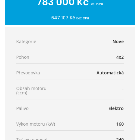
783 000 Kč
vč. DPH
647 107 Kč
bez DPH
Kategorie
Nové
Pohon
4x2
Převodovka
Automatická
Obsah motoru
-
(ccm)
Palivo
Elektro
Výkon motoru (kW)
160
Točivý moment
240