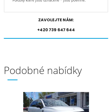
Položky které jsou označené
*
jsou povinné.
ZAVOLEJTE NÁM:
+420 739 647 644
Podobné nabídky