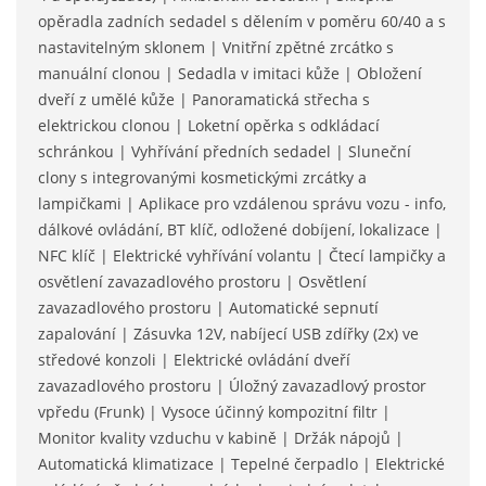
opěradla zadních sedadel s dělením v poměru 60/40 a s
nastavitelným sklonem | Vnitřní zpětné zrcátko s
manuální clonou | Sedadla v imitaci kůže | Obložení
dveří z umělé kůže | Panoramatická střecha s
elektrickou clonou | Loketní opěrka s odkládací
schránkou | Vyhřívání předních sedadel | Sluneční
clony s integrovanými kosmetickými zrcátky a
lampičkami | Aplikace pro vzdálenou správu vozu - info,
dálkové ovládání, BT klíč, odložené dobíjení, lokalizace |
NFC klíč | Elektrické vyhřívání volantu | Čtecí lampičky a
osvětlení zavazadlového prostoru | Osvětlení
zavazadlového prostoru | Automatické sepnutí
zapalování | Zásuvka 12V, nabíjecí USB zdířky (2x) ve
středové konzoli | Elektrické ovládání dveří
zavazadlového prostoru | Úložný zavazadlový prostor
vpředu (Frunk) | Vysoce účinný kompozitní filtr |
Monitor kvality vzduchu v kabině | Držák nápojů |
Automatická klimatizace | Tepelné čerpadlo | Elektrické