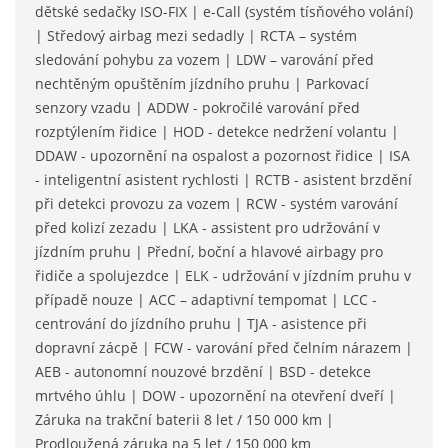
dětské sedačky ISO-FIX | e-Call (systém tísňového volání)
| Středový airbag mezi sedadly | RCTA – systém
sledování pohybu za vozem | LDW – varování před
nechtěným opuštěním jízdního pruhu | Parkovací
senzory vzadu | ADDW - pokročilé varování před
rozptýlením řidice | HOD - detekce nedržení volantu |
DDAW - upozornění na ospalost a pozornost řidice | ISA
- inteligentní asistent rychlosti | RCTB - asistent brzdění
při detekci provozu za vozem | RCW - systém varování
před kolizí zezadu | LKA - assistent pro udržování v
jízdním pruhu | Přední, boční a hlavové airbagy pro
řidiče a spolujezdce | ELK - udržování v jízdním pruhu v
případě nouze | ACC – adaptivní tempomat | LCC -
centrování do jízdního pruhu | TJA - asistence při
dopravní zácpě | FCW - varování před čelním nárazem |
AEB - autonomní nouzové brzdění | BSD - detekce
mrtvého úhlu | DOW - upozornění na otevření dveří |
Záruka na trakční baterii 8 let / 150 000 km |
Prodloužená záruka na 5 let / 150 000 km