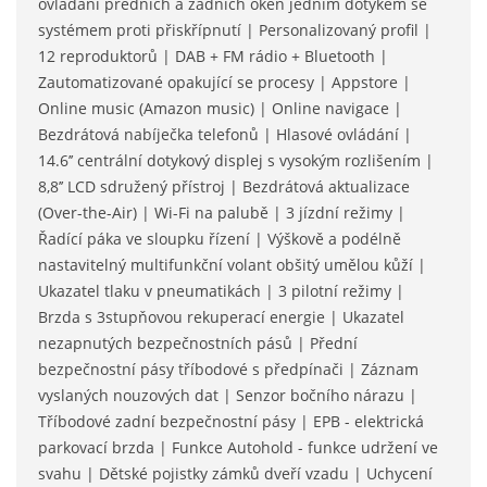
ovládání předních a zadních oken jedním dotykem se
systémem proti přiskřípnutí | Personalizovaný profil |
12 reproduktorů | DAB + FM rádio + Bluetooth |
Zautomatizované opakující se procesy | Appstore |
Online music (Amazon music) | Online navigace |
Bezdrátová nabíječka telefonů | Hlasové ovládání |
14.6’’ centrální dotykový displej s vysokým rozlišením |
8,8’’ LCD sdružený přístroj | Bezdrátová aktualizace
(Over-the-Air) | Wi-Fi na palubě | 3 jízdní režimy |
Řadící páka ve sloupku řízení | Výškově a podélně
nastavitelný multifunkční volant obšitý umělou kůží |
Ukazatel tlaku v pneumatikách | 3 pilotní režimy |
Brzda s 3stupňovou rekuperací energie | Ukazatel
nezapnutých bezpečnostních pásů | Přední
bezpečnostní pásy tříbodové s předpínači | Záznam
vyslaných nouzových dat | Senzor bočního nárazu |
Tříbodové zadní bezpečnostní pásy | EPB - elektrická
parkovací brzda | Funkce Autohold - funkce udržení ve
svahu | Dětské pojistky zámků dveří vzadu | Uchycení