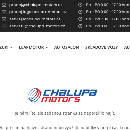
prodej@chalupa-motors.cz
Po - Pá 9.00 - 17.00 hod.
prodej.tu@chalupa-motors.cz
Po - Pá 9.00 - 17.00 hod.
servis@chalupa-motors.cz
Po - Pá 7:30 - 17.00 hod.
servis.tu@chalupa-motors.cz
Po - Pá 8.00 - 17.00 hod
ZUKI
LEAPMOTOR
AUTOSALON
SKLADOVÉ VOZY
AU
Je nám líto, ale zadanou stránku se neporařilo najít.
ěte prosím na
hlavní stranu
nebo využíjte nabídky v horní části obr