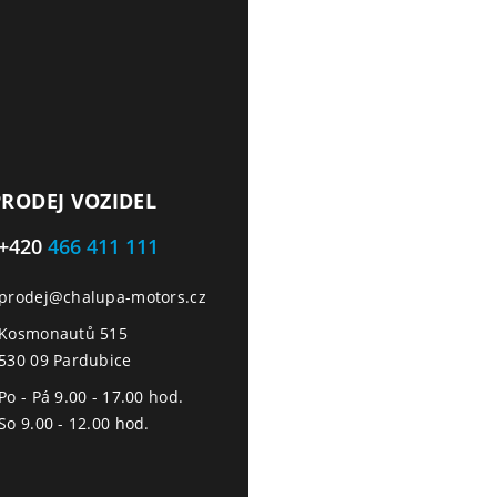
PRODEJ VOZIDEL
+420
466 411 111
prodej@chalupa-motors.cz
Kosmonautů 515
530 09 Pardubice
Po - Pá 9.00 - 17.00 hod.
So 9.00 - 12.00 hod.