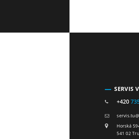
SERVIS 
+420
73
servis.tu
Horská 59
541 02 Tr