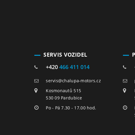
SERVIS VOZIDEL
+420
466 411 014
servis@chalupa-motors.cz
Kosmonautů 515
530 09 Pardubice
Po - Pá 7.30 - 17.00 hod.