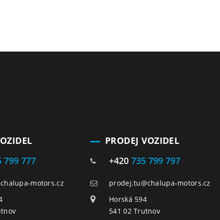
VOZIDEL
PRODEJ VOZIDEL
5 799 777
+420
735 799 797
@chalupa-motors.cz
prodej.tu@chalupa-motors.cz
4
Horská 594
utnov
541 02 Trutnov