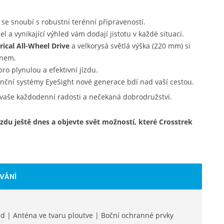
se snoubí s robustní terénní připraveností.
l a vynikající výhled vám dodají jistotu v každé situaci.
ical All-Wheel Drive
a velkorysá světlá výška (220 mm) si
énem.
o plynulou a efektivní jízdu.
nční systémy EyeSight nové generace bdí nad vaší cestou.
vaše každodenní radosti a nečekaná dobrodružství.
 jízdu ještě dnes a objevte svět možností, které Crosstrek
VÁNÍ
led | Anténa ve tvaru ploutve | Boční ochranné prvky