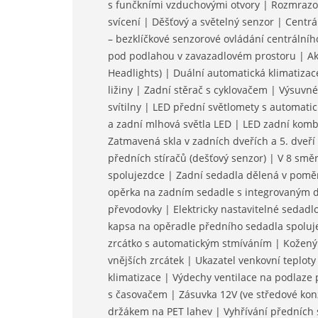
s funčkními vzduchovými otvory | Rozmrazo
svícení | Děšťový a světelný senzor | Centr
– bezklíčkové senzorové ovládání centrálníh
pod podlahou v zavazadlovém prostoru | Akt
Headlights) | Duální automatická klimatizace
ližiny | Zadní stěrač s cyklovačem | Výsuvn
svítilny | LED přední světlomety s automati
a zadní mlhová světla LED | LED zadní kombi
Zatmavená skla v zadních dveřích a 5. dveří
předních stíračů (dešťový senzor) | V 8 směr
spolujezdce | Zadní sedadla dělená v poměru
opěrka na zadním sedadle s integrovaným dr
převodovky | Elektricky nastavitelné sedadlo
kapsa na opěradle předního sedadla spolujez
zrcátko s automatickým stmíváním | Kožený v
vnějších zrcátek | Ukazatel venkovní teploty
klimatizace | Výdechy ventilace na podlaze p
s časovačem | Zásuvka 12V (ve středové konz
držákem na PET lahev | Vyhřívání předních s