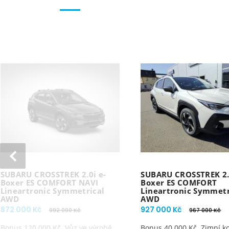
SUBARU CROSSTREK 2.0i e-
SUBARU CROSSTREK 2.0
Boxer ES COMFORT NAVI
Boxer ES COMFORT
Lineartronic Symmetrical
Lineartronic Symmetr
AWD
AWD
872 000 Kč
927 000 Kč
992 000 Kč
967 000 Kč
Bonus 120 000 Kč. Vůz ve výrobě.
Bonus 40 000 Kč. Zimní k