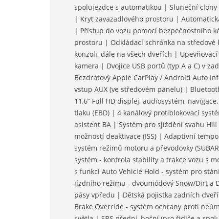
spolujezdce s automatikou | Sluneční clony
| Kryt zavazadlového prostoru | Automatická
| Přístup do vozu pomocí bezpečnostního kó
prostoru | Odkládací schránka na středové k
konzoli, dále na všech dveřích | Upevňovací
kamera | Dvojice USB portů (typ A a C) v zad
Bezdrátový Apple CarPlay / Android Auto In
vstup AUX (ve středovém panelu) | Bluetoot
11,6“ Full HD displej, audiosystém, navigac
tlaku (EBD) | 4 kanálový protiblokovací sys
asistent BA | Systém pro sjíždění svahu Hil
možností deaktivace (ISS) | Adaptivní tempo
systém režimů motoru a převodovky (SUBARU 
systém - kontrola stability a trakce vozu s 
s funkcí Auto Vehicle Hold - systém pro stá
jízdního režimu - dvoumódový Snow/Dirt a 
pásy vpředu | Dětská pojistka zadních dveří
Brake Override - systém ochrany proti neú
světla | SRS přední, boční (pro řidiče a spol