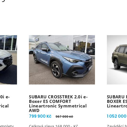
i e-
SUBARU CROSSTREK 2.0i e-
SUBARU F
Boxer ES COMFORT
BOXER E
ical
Lineartronic Symmetrical
Lineartr
AWD
799 900 Kč
1 052 000
967 000 Kč
omplety
Celková sleva 168 000,- Kč
Zaváděcí b