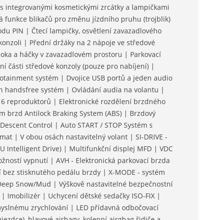
 s integrovanými kosmetickými zrcátky a lampičkami
 funkce blikačů pro změnu jízdního pruhu (trojblik)
du PIN | Čtecí lampičky, osvětlení zavazadlového
onzoli | Přední držáky na 2 nápoje ve středové
 oka a háčky v zavazadlovém prostoru | Parkovací
ní části středové konzoly (pouze pro nabíjení) |
fotainment systém | Dvojice USB portů a jeden audio
h handsfree systém | Ovládání audia na volantu |
e, 6 reproduktorů | Elektronické rozdělení brzdného
tém brzd Antilock Braking System (ABS) | Brzdový
l Descent Control | Auto START / STOP Systém s
mat | V obou osách nastavitelný volant | SI-DRIVE -
Intelligent Drive) | Multifunkční displej MFD | VDC
možností vypnutí | AVH - Elektronická parkovací brzda
ní bez stisknutého pedálu brzdy | X-MODE - systém
Deep Snow/Mud | Výškově nastavitelné bezpečnostní
 | Imobilizér | Uchycení dětské sedačky ISO-FIX |
myslnému zrychlování | LED přídavná odbočovací
ujezdce), hlavové airbagy, kolenní airgbag řidiče a