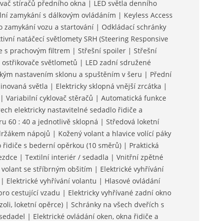
vač stíračů předního okna | LED světla denního
ální zamykání s dálkovým ovládáním | Keyless Access
o zamykání vozu a startování | Odkládací schránky
ivní natáčecí světlomety SRH (Steering Responsive
 s prachovým filtrem | Střešní spoiler | Střešní
é ostřikovače světlometů | LED zadní sdružené
ckým nastavením sklonu a spuštěním v šeru | Přední
novaná světla | Elektricky sklopná vnější zrcátka |
 | Variabilní cyklovač stěračů | Automatická funkce
ech elektricky nastavitelné sedadlo řidiče a
 60 : 40 a jednotlivě sklopná | Středová loketní
žákem nápojů | Kožený volant a hlavice volící páky
 řidiče s bederní opěrkou (10 směrů) | Praktická
dce | Textilní interiér / sedadla | Vnitřní zpětné
olant se stříbrným obšitím | Elektrické vyhřívání
 | Elektrické vyhřívání volantu | Hlasové ovládání
ro cestující vzadu | Elektricky vyhřívané zadní okno
oli, loketní opěrce) | Schránky na všech dveřích s
edadel | Elektrické ovládání oken, okna řidiče a