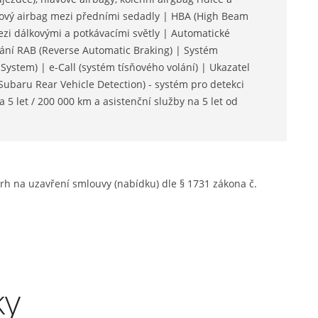
dový airbag mezi předními sedadly | HBA (High Beam
ezi dálkovými a potkávacími světly | Automatické
uvání RAB (Reverse Automatic Braking) | Systém
System) | e-Call (systém tísňového volání) | Ukazatel
baru Rear Vehicle Detection) - systém pro detekci
5 let / 200 000 km a asistenční služby na 5 let od
rh na uzavření smlouvy (nabídku) dle § 1731 zákona č.
ky