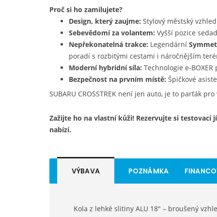
Proč si ho zamilujete?
Design, který zaujme:
Stylový městský vzhled 
Sebevědomí za volantem:
Vyšší pozice sedade
Nepřekonatelná trakce:
Legendární
Symmetr
poradí s rozbitými cestami i náročnějším ter
Moderní hybridní síla:
Technologie e-BOXER pr
Bezpečnost na prvním místě:
Špičkové asiste
SUBARU CROSSTREK není jen auto, je to parťák pro 
Zažijte ho na vlastní kůži! Rezervujte si testovací
nabízí.
VÝBAVA
POZNÁMKA
FINANCO
Kola z lehké slitiny ALU 18" – broušený vzh