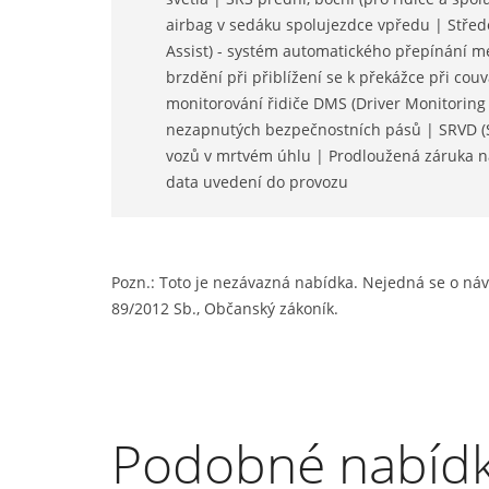
airbag v sedáku spolujezdce vpředu | Stře
Assist) - systém automatického přepínání m
brzdění při přiblížení se k překážce při co
monitorování řidiče DMS (Driver Monitoring 
nezapnutých bezpečnostních pásů | SRVD (Su
vozů v mrtvém úhlu | Prodloužená záruka na 
data uvedení do provozu
Pozn.: Toto je nezávazná nabídka. Nejedná se o náv
89/2012 Sb., Občanský zákoník.
Podobné nabíd