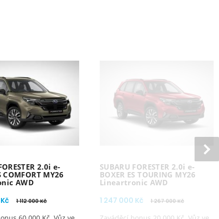
ORESTER 2.0i e-
SUBARU FORESTER 2.0i e-
S COMFORT MY26
BOXER ES TOURING MY26
onic AWD
Lineartronic AWD
 Kč
1 247 000 Kč
1 112 000 Kč
1 267 000 Kč
onus 60 000 Kč. Vůz ve
Zaváděcí bonus 20 000 Kč. Vůz ve