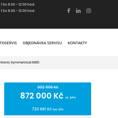
 | So 9.00 - 12.00 hod.
 | So 9.00 - 12.00 hod.
.
TOSERVIS
OBJEDNÁVKA SERVISU
KONTAKTY
rtronic Symmetrical AWD
992 000 Kč
872 000 Kč
vč. DPH
720 661 Kč
bez DPH