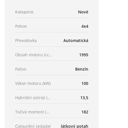
Kategorie
Nové
Pohon
4x4
Převodovka
Automatická
Obsah motoru (ccm)
1995
Palivo
Benzín
Výkon motoru (kW)
100
Hybridní ústrojí (kW)
13,5
Točivý moment (Nm)
182
Čalounění sedadel
látkový potah