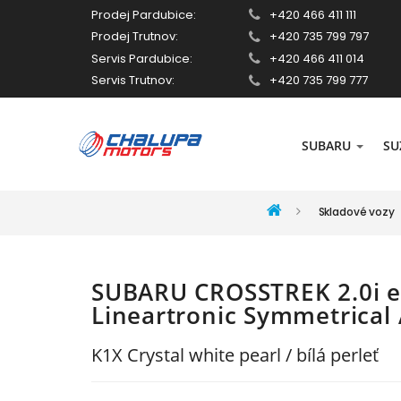
Prodej Pardubice:
+420 466 411 111
Prodej Trutnov:
+420 735 799 797
Servis Pardubice:
+420 466 411 014
Servis Trutnov:
+420 735 799 777
SUBARU
SU
Skladové vozy
SUBARU CROSSTREK 2.0i 
Lineartronic Symmetrica
K1X Crystal white pearl / bílá perleť