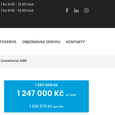
 | So 9.00 - 12.00 hod.
 | So 9.00 - 12.00 hod.
.
TOSERVIS
OBJEDNÁVKA SERVISU
KONTAKTY
 Lineartronic AWD
1 267 000 Kč
1 247 000 Kč
vč. DPH
1 030 579 Kč
bez DPH