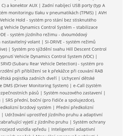
 C) a konektor AUX | Zadní nabíjecí USB porty (typ A
stém monitoringu tlaku v pneumatikách (TPMS) | AVH
 Vehicle Hold - systém pro stání bez stisknutého
 Vehicle Dynamics Control Systém – stabilizace
ODE - systém jízdního režimu - dvoumódový
astavitelný volant | SI-DRIVE - systém režimů
ve) | Systém pro sjíždění svahu Hill Descent Control
 vypnutí Vehicle Dynamics Control System (VDC) |
SRVD (Subaru Rear Vehicle Detection) - systém pro
zdění při přiblížení se k překážce při couvání RAB
Dětská pojistka zadních dveří | Uchycení dětské
e DMS (Driver Monitoring System) | e-Call (systém
bezpečnostních pásů | Systém nouzového zastavení |
| SRS přední, boční (pro řidiče a spolujezdce),
ředkolizní brzdový systém | Přední předkolizní
| Udržování uprostřed jízdního pruhu a adaptivní
abraňující vyjetí z jízdního pruhu | Systém ochrany
ozjezd vozidla vpředu | Inteligentní adaptivní