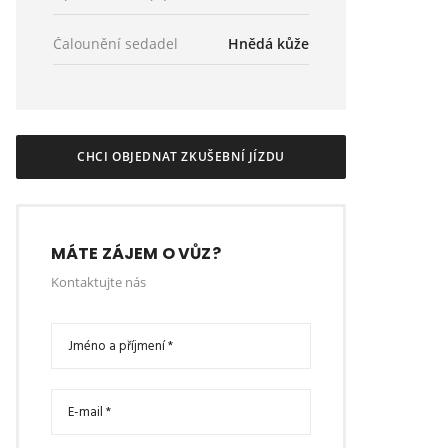
Čalounění sedadel
Hnědá kůže
CHCI OBJEDNAT ZKUŠEBNÍ JÍZDU
MÁTE ZÁJEM O VŮZ?
Kontaktujte nás