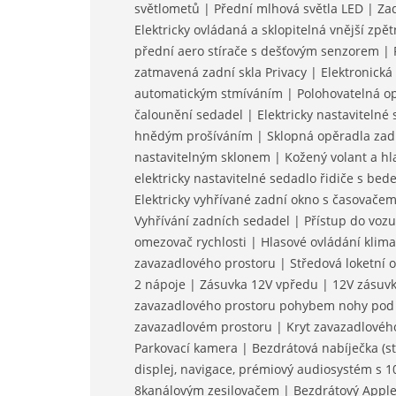
světlometů | Přední mlhová světla LED | Zad
Elektricky ovládaná a sklopitelná vnější zp
přední aero stírače s dešťovým senzorem | 
zatmavená zadní skla Privacy | Elektronická 
automatickým stmíváním | Polohovatelná op
čalounění sedadel | Elektricky nastavitelné
hnědým prošíváním | Sklopná opěradla zadn
nastavitelným sklonem | Kožený volant a hla
elektricky nastavitelné sedadlo řidiče s bed
Elektricky vyhřívané zadní okno s časovačem
Vyhřívání zadních sedadel | Přístup do voz
omezovač rychlosti | Hlasové ovládání klima
zavazadlového prostoru | Středová loketní 
2 nápoje | Zásuvka 12V vpředu | 12V zásuvka
zavazadlového prostoru pohybem nohy pod 
zavazadlovém prostoru | Kryt zavazadlovéh
Parkovací kamera | Bezdrátová nabíječka (s
displej, navigace, prémiový audiosystém s
8kanálovým zesilovačem | Bezdrátový Apple