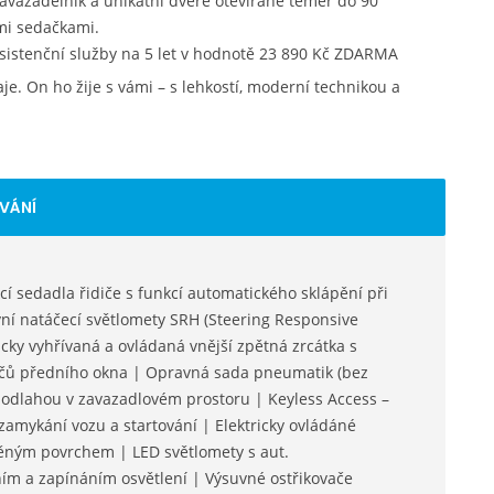
vazadelník a unikátní dveře otevírané téměř do 90°
mi sedačkami.
asistenční služby na 5 let v hodnotě 23 890 Kč ZDARMA
aje. On ho žije s vámi – s lehkostí, moderní technikou a
VÁNÍ
í sedadla řidiče s funkcí automatického sklápění při
ivní natáčecí světlomety SRH (Steering Responsive
icky vyhřívaná a ovládaná vnější zpětná zrcátka s
ačů předního okna | Opravná sada pneumatik (bez
podlahou v zavazadlovém prostoru | Keyless Access –
zamykání vozu a startování | Elektricky ovládáné
eštěným povrchem | LED světlomety s aut.
ím a zapínáním osvětlení | Výsuvné ostřikovače