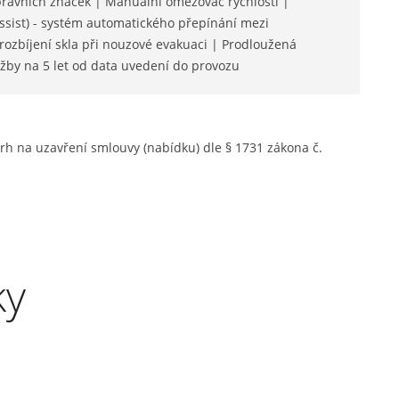
ravních značek | Manuální omezovač rychlosti |
ssist) - systém automatického přepínání mezi
 rozbíjení skla při nouzové evakuaci | Prodloužená
užby na 5 let od data uvedení do provozu
rh na uzavření smlouvy (nabídku) dle § 1731 zákona č.
ky