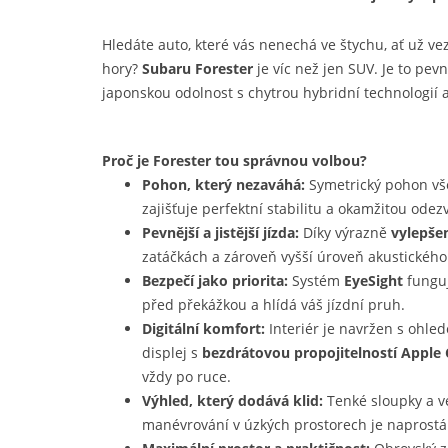
Hledáte auto, které vás nenechá ve štychu, ať už ve
hory?
Subaru Forester
je víc než jen SUV. Je to pev
japonskou odolnost s chytrou hybridní technologií a
Proč je Forester tou správnou volbou?
Pohon, který nezaváhá:
Symetrický pohon vše
zajišťuje perfektní stabilitu a okamžitou od
Pevnější a jistější jízda:
Díky výrazně
vylepšen
zatáčkách a zároveň vyšší úroveň akustického k
Bezpečí jako priorita:
Systém
EyeSight
funguj
před překážkou a hlídá váš jízdní pruh.
Digitální komfort:
Interiér je navržen s ohled
displej s
bezdrátovou propojitelností Apple 
vždy po ruce.
Výhled, který dodává klid:
Tenké sloupky a ve
manévrování v úzkých prostorech je naprostá