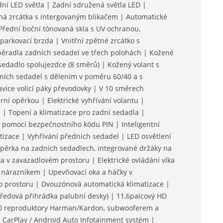
ní LED světla | Zadní sdružená světla LED |
ětná zrcátka s intergovaným blikačem | Automatické
Přední boční tónovaná skla s UV ochranou,
parkovací brzda | Vnitřní zpětné zrcátko s
ěradla zadních sedadel ve třech polohách | Kožené
 sedadlo spolujezdce (8 směrů) | Kožený volant s
ích sedadel s dělením v poměru 60/40 a s
vice volící páky převodovky | V 10 směrech
erní opěrkou | Elektrické vyhřívání volantu |
 | Topení a klimatizace pro zadní sedadla |
u pomocí bezpečnostního kódu PIN | Inteligentní
tizace | Vyhřívání předních sedadel | LED osvětlení
opěrka na zadních sedadlech, integrované držáky na
 v zavazadlovém prostoru | Elektrické ovládání víka
nárazníkem | Upevňovací oka a háčky v
o prostoru | Dvouzónová automatická klimatizace |
tředová přihrádka palubní desky) | 11,6palcový HD
 10 reproduktory Harman/Kardon, subwooferem a
 CarPlay / Android Auto Infotainment systém |