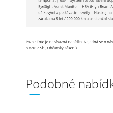
tempomat | RSA – Systém rozpoznávání dop
EyeSight Assist Monitor | HBA (High Beam A
dálkovými a potkávacími světly | Nástroj na
záruka na 5 let / 200 000 km a asistenční sl
Pozn.: Toto je nezávazná nabídka. Nejedná se o náv
89/2012 Sb., Občanský zákoník.
Podobné nabíd