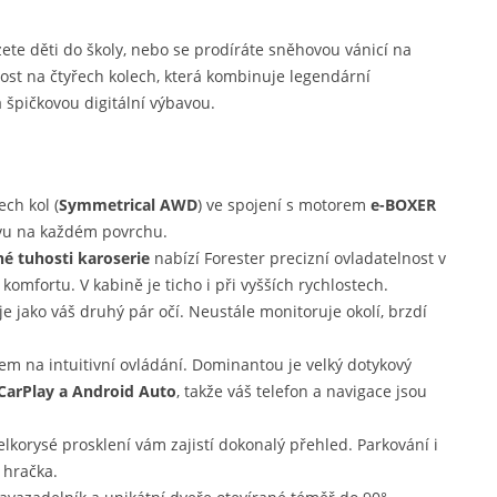
zete děti do školy, nebo se prodíráte sněhovou vánicí na
nost na čtyřech kolech, která kombinuje legendární
 špičkovou digitální výbavou.
ch kol (
Symmetrical AWD
) ve spojení s motorem
e-BOXER
ezvu na každém povrchu.
é tuhosti karoserie
nabízí Forester precizní ovladatelnost v
omfortu. V kabině je ticho i při vyšších rychlostech.
e jako váš druhý pár očí. Neustále monitoruje okolí, brzdí
em na intuitivní ovládání. Dominantou je velký dotykový
CarPlay a Android Auto
, takže váš telefon a navigace jsou
lkorysé prosklení vám zajistí dokonalý přehled. Parkování i
 hračka.