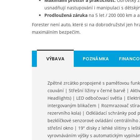
Maximální prostor a praktičnost:
Obrovský za
usnadňují nastupování i manipulaci s dětský
Prodloužená záruka
na 5 let / 200 000 km a 
Forester není auto, které si na dobrodružství jen hr
maximálním bezpečím.
VÝBAVA
POZNÁMKA
FINANCO
Zpětné zrcátko propojené s paměťovou funkc
couvání | Střešní ližiny v černé barvě | Akt
Headlights) | LED odbočovací světla | Elektr
intergovaným blikačem | Rozmrazovač stír
rezervního kola) | Odkládací schránky pod 
bezklíčkové senzorové ovládání centrálního 
střešní okno | 19" disky z lehké slitiny s l
vyrovnáváním výšky s automatickým vypínán