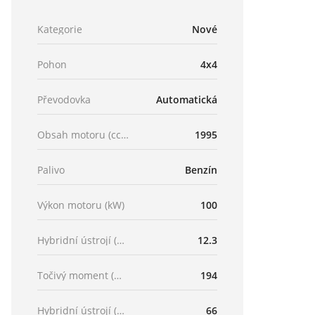
Kategorie
Nové
Pohon
4x4
Převodovka
Automatická
Obsah motoru (ccm)
1995
Palivo
Benzín
Výkon motoru (kW)
100
Hybridní ústrojí (kW)
12.3
Točivý moment (Nm)
194
Hybridní ústrojí (Nm)
66