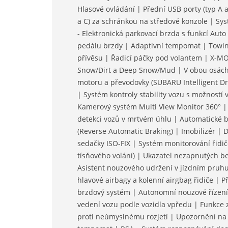
Hlasové ovládání | Přední USB porty (typ A a
a C) za schránkou na středové konzole | Sy
- Elektronická parkovací brzda s funkcí Auto
pedálu brzdy | Adaptivní tempomat | Towing
přívěsu | Řadicí páčky pod volantem | X-M
Snow/Dirt a Deep Snow/Mud | V obou osách n
motoru a převodovky (SUBARU Intelligent Dri
| Systém kontroly stability vozu s možností
Kamerový systém Multi View Monitor 360° | 
detekci vozů v mrtvém úhlu | Automatické br
(Reverse Automatic Braking) | Imobilizér | 
sedačky ISO-FIX | Systém monitorování řidič
tísňového volání) | Ukazatel nezapnutých 
Asistent nouzového udržení v jízdním pruhu 
hlavové airbagy a kolenní airgbag řidiče | P
brzdový systém | Autonomní nouzové řízení 
vedení vozu podle vozidla vpředu | Funkce z
proti neúmyslnému rozjetí | Upozornění na r