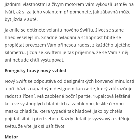
jízdními vlastnostmi a živým motorem Vám vykouzlí úsměv na
tváři, až si za jeho volantem připomenete, jak zábavná může
být jízda v autě.
Jakmile se dotknete volantu nového Swiftu, život se stane
hned veselejším. Snadné ovládání a schopnost hbitě se
proplétat provozem Vám přinesou radost z každého ujetého
kilometru. Jízda se Swiftem je tak příjemná, že se Vám z něj
ani nebude chtít vystupovat.
Energicky hravý nový vzhled
Nový Swift se odpoutává od designérských konvencí minulosti
a přichází s nápadným designem karoserie, který zdůrazňuje
radost z řízení. Má zaoblené boční partie, 16palcová leštěná
kola ve vystouplých blatnících a zaoblenou, leskle černou
masku chladiče, která vypadá tak hladově, jako by chtěla
pojídat silnici před sebou. Každý detail je vyzývavý a sděluje
světu, že víte, jak si užít život.
Motor