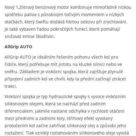
Nový 1,2litrový benzinový motor kombinuje mimořádně nízkou
spotřebu paliva s působivým točivým momentem v nízkých
otáčkách, který Swiftu dodává hbitou odezvu při zrychlování.
Je také vybaven řadou pokročilých funkcí, které pomáhají
snižovat emise škodlivin.
AllGrip AUTO
AllGrip AUTO je ideálním řešením pohonu všech kol pro
řidiče, který potřebuje mít jistotu na kluzké silnici nebo ve
sněhu. Základem je viskózní spojka, která zajišťuje plynulé
připojení zadních kol ve chvíli, kdy ta přední začínají ztrácet
trakci.
Viskózní spojka je typ hydraulické spojky s vysoce viskózním
silikonovým olejem, která se nachází před zadním
diferenciálem. Jakmile nastane odchylka v rychlosti otáčení
mezi předními a zadními koly, střihový efekt vyvolaný
protočením kol začne zahřívat silikonový olej a způsobí jeho
roztažení. Tlak vzniklý roztahováním silikonového oleje vyvolá