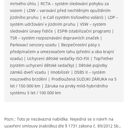
mrtvého úhlu | RCTA – systém sledování pohybu za
vozem | LDW – varování před nechtěným opuštěním
jízdního pruhu | e-Call (systém tísňového volání) | LDP –
systém udržování v jízdním pruhu | VSW – systém
sledování únavy řidiče | ESP® (stabilizační program) |
TSR – systém rozpoznávání dopravních značek |
Parkovací senzory vzadu | Bezpečnostní pásy s
předpínačem a omezovačem tahu (přední a oba krajní
vzadu) | Uchycení dětské sedačky ISO-FIX | TopTether
(systém uchycení dětské sedačky) | Dětské pojistky
zámků dveří vzadu | Imobilizér | DSBS II – systém
nouzového brzdění | Prodloužená SUZUKI ZÁRUKA na 5
let / 150 000 km | Záruka na prvky mild-hybridního
systému 5 let / 100 000 km
Pozn.: Toto je nezávazná nabídka. Nejedná se o návrh na
uzavření smlouvy (nabídku) dle § 1731 zákona č. 89/2012 Sb.,