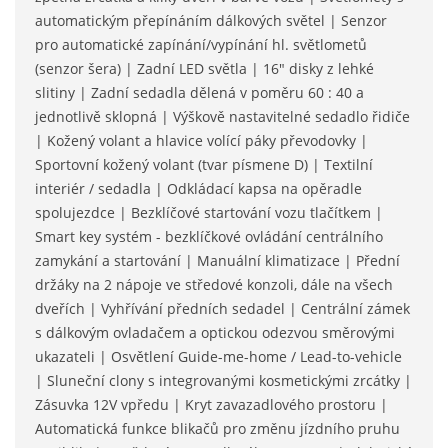
automatickým přepínáním dálkových světel | Senzor
pro automatické zapínání/vypínání hl. světlometů
(senzor šera) | Zadní LED světla | 16" disky z lehké
slitiny | Zadní sedadla dělená v poměru 60 : 40 a
jednotlivě sklopná | Výškově nastavitelné sedadlo řidiče
| Kožený volant a hlavice volící páky převodovky |
Sportovní kožený volant (tvar písmene D) | Textilní
interiér / sedadla | Odkládací kapsa na opěradle
spolujezdce | Bezklíčové startování vozu tlačítkem |
Smart key systém - bezklíčkové ovládání centrálního
zamykání a startování | Manuální klimatizace | Přední
držáky na 2 nápoje ve středové konzoli, dále na všech
dveřích | Vyhřívání předních sedadel | Centrální zámek
s dálkovým ovladačem a optickou odezvou směrovými
ukazateli | Osvětlení Guide-me-home / Lead-to-vehicle
| Sluneční clony s integrovanými kosmetickými zrcátky |
Zásuvka 12V vpředu | Kryt zavazadlového prostoru |
Automatická funkce blikačů pro změnu jízdního pruhu