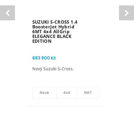
SUZUKI SWIFT 1.2
DualJet Hybrid 5MT
4x4 AllGrip PREMIUM
467 900 Kč
489 900 Kč
Bonus 22.000 Kč. K odběru v
srpnu.
Nové
4x4
5MT