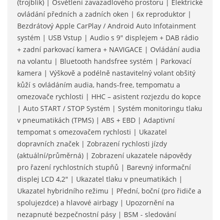
(trojblik) | Osvětlení zavazadlového prostoru | Elektrické
ovládání předních a zadních oken | 6x reproduktor |
Bezdrátový Apple CarPlay / Android Auto Infotainment
systém | USB Vstup | Audio s 9" displejem + DAB rádio
+ zadní parkovací kamera + NAVIGACE | Ovládání audia
na volantu | Bluetooth handsfree systém | Parkovací
kamera | Výškově a podélně nastavitelný volant obšitý
kůží s ovládáním audia, hands-free, tempomatu a
omezovače rychlosti | HHC – asistent rozjezdu do kopce
| Auto START / STOP Systém | Systém monitoringu tlaku
v pneumatikách (TPMS) | ABS + EBD | Adaptivní
tempomat s omezovačem rychlosti | Ukazatel
dopravních značek | Zobrazení rychlosti jízdy
(aktuální/průměrná) | Zobrazení ukazatele nápovědy
pro řazení rychlostních stupňů | Barevný informační
displej LCD 4,2" | Ukazatel tlaku v pneumatikách |
Ukazatel hybridního režimu | Přední, boční (pro řidiče a
spolujezdce) a hlavové airbagy | Upozornění na
nezapnuté bezpečnostní pásy | BSM - sledování