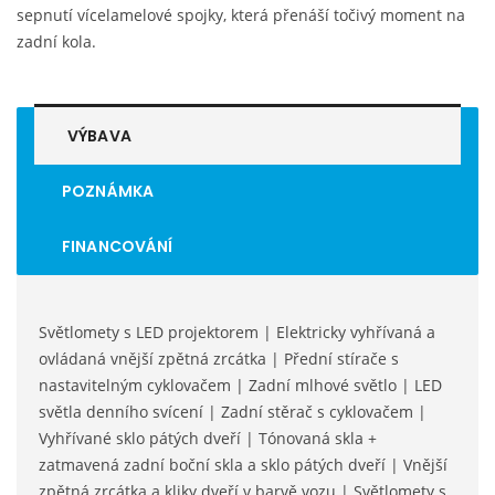
sepnutí vícelamelové spojky, která přenáší točivý moment na
zadní kola.
VÝBAVA
POZNÁMKA
FINANCOVÁNÍ
Světlomety s LED projektorem | Elektricky vyhřívaná a
ovládaná vnější zpětná zrcátka | Přední stírače s
nastavitelným cyklovačem | Zadní mlhové světlo | LED
světla denního svícení | Zadní stěrač s cyklovačem |
Vyhřívané sklo pátých dveří | Tónovaná skla +
zatmavená zadní boční skla a sklo pátých dveří | Vnější
zpětná zrcátka a kliky dveří v barvě vozu | Světlomety s