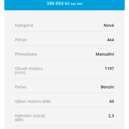
386 694 Kč
bez DPH
Kategorie
Nové
Pohon
4x4
Převodovka
Manuální
Obsah motoru
1197
(ccm)
Palivo
Benzín
Výkon motoru (kW)
60
Hybridní ústrojí
2,3
(kW)