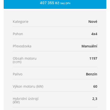
407 355 Kč
bez DPH
Kategorie
Nové
Pohon
4x4
Převodovka
Manuální
Obsah motoru
1197
(ccm)
Palivo
Benzín
Výkon motoru (kW)
60
Hybridní ústrojí
2,3
(kW)