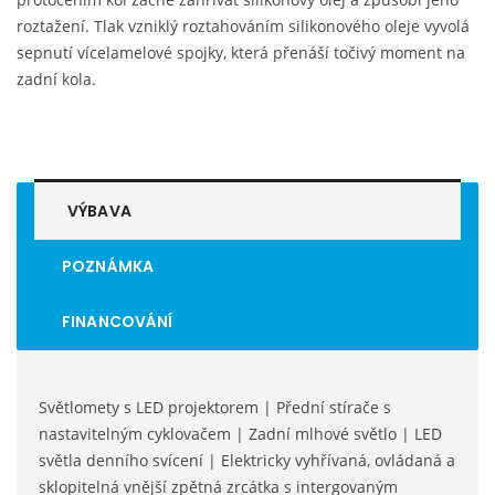
roztažení. Tlak vzniklý roztahováním silikonového oleje vyvolá
sepnutí vícelamelové spojky, která přenáší točivý moment na
zadní kola.
VÝBAVA
POZNÁMKA
FINANCOVÁNÍ
Světlomety s LED projektorem | Přední stírače s
nastavitelným cyklovačem | Zadní mlhové světlo | LED
světla denního svícení | Elektricky vyhřívaná, ovládaná a
sklopitelná vnější zpětná zrcátka s intergovaným