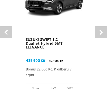
SUZUKI VITARA 1.4
BoosterJet Hybrid
6MT 4x4 AllGrip
ELEGANCE BLACK
EDITION
663 900 Kč
Omlazená Vitara.
Nové
4x4
6MT