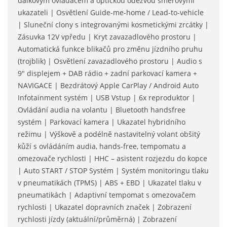
dálkovým ovladačem a optickou odezvou směrovými
ukazateli | Osvětlení Guide-me-home / Lead-to-vehicle
| Sluneční clony s integrovanými kosmetickými zrcátky |
Zásuvka 12V vpředu | Kryt zavazadlového prostoru |
Automatická funkce blikačů pro změnu jízdního pruhu
(trojblik) | Osvětlení zavazadlového prostoru | Audio s
9" displejem + DAB rádio + zadní parkovací kamera +
NAVIGACE | Bezdrátový Apple CarPlay / Android Auto
Infotainment systém | USB Vstup | 6x reproduktor |
Ovládání audia na volantu | Bluetooth handsfree
systém | Parkovací kamera | Ukazatel hybridního
režimu | Výškově a podélně nastavitelný volant obšitý
kůží s ovládáním audia, hands-free, tempomatu a
omezovače rychlosti | HHC – asistent rozjezdu do kopce
| Auto START / STOP Systém | Systém monitoringu tlaku
v pneumatikách (TPMS) | ABS + EBD | Ukazatel tlaku v
pneumatikách | Adaptivní tempomat s omezovačem
rychlosti | Ukazatel dopravních značek | Zobrazení
rychlosti jízdy (aktuální/průměrná) | Zobrazení