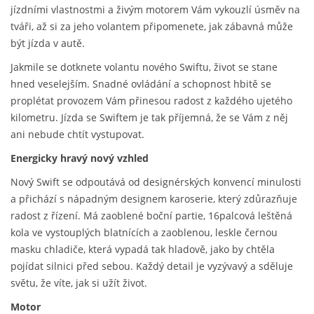
jízdními vlastnostmi a živým motorem Vám vykouzlí úsměv na
tváři, až si za jeho volantem připomenete, jak zábavná může
být jízda v autě.
Jakmile se dotknete volantu nového Swiftu, život se stane
hned veselejším. Snadné ovládání a schopnost hbitě se
proplétat provozem Vám přinesou radost z každého ujetého
kilometru. Jízda se Swiftem je tak příjemná, že se Vám z něj
ani nebude chtít vystupovat.
Energicky hravý nový vzhled
Nový Swift se odpoutává od designérských konvencí minulosti
a přichází s nápadným designem karoserie, který zdůrazňuje
radost z řízení. Má zaoblené boční partie, 16palcová leštěná
kola ve vystouplých blatnících a zaoblenou, leskle černou
masku chladiče, která vypadá tak hladově, jako by chtěla
pojídat silnici před sebou. Každý detail je vyzývavý a sděluje
světu, že víte, jak si užít život.
Motor