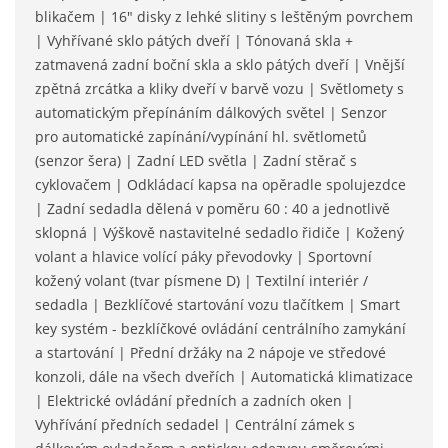
blikačem | 16" disky z lehké slitiny s leštěným povrchem
| Vyhřívané sklo pátých dveří | Tónovaná skla +
zatmavená zadní boční skla a sklo pátých dveří | Vnější
zpětná zrcátka a kliky dveří v barvě vozu | Světlomety s
automatickým přepínáním dálkových světel | Senzor
pro automatické zapínání/vypínání hl. světlometů
(senzor šera) | Zadní LED světla | Zadní stěrač s
cyklovačem | Odkládací kapsa na opěradle spolujezdce
| Zadní sedadla dělená v poměru 60 : 40 a jednotlivě
sklopná | Výškově nastavitelné sedadlo řidiče | Kožený
volant a hlavice volící páky převodovky | Sportovní
kožený volant (tvar písmene D) | Textilní interiér /
sedadla | Bezklíčové startování vozu tlačítkem | Smart
key systém - bezklíčkové ovládání centrálního zamykání
a startování | Přední držáky na 2 nápoje ve středové
konzoli, dále na všech dveřích | Automatická klimatizace
| Elektrické ovládání předních a zadních oken |
Vyhřívání předních sedadel | Centrální zámek s