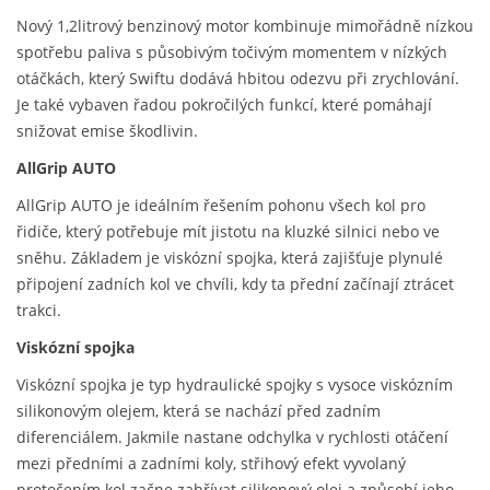
Nový 1,2litrový benzinový motor kombinuje mimořádně nízkou
spotřebu paliva s působivým točivým momentem v nízkých
otáčkách, který Swiftu dodává hbitou odezvu při zrychlování.
Je také vybaven řadou pokročilých funkcí, které pomáhají
snižovat emise škodlivin.
AllGrip AUTO
AllGrip AUTO je ideálním řešením pohonu všech kol pro
řidiče, který potřebuje mít jistotu na kluzké silnici nebo ve
sněhu. Základem je viskózní spojka, která zajišťuje plynulé
připojení zadních kol ve chvíli, kdy ta přední začínají ztrácet
trakci.
Viskózní spojka
Viskózní spojka je typ hydraulické spojky s vysoce viskózním
silikonovým olejem, která se nachází před zadním
diferenciálem. Jakmile nastane odchylka v rychlosti otáčení
mezi předními a zadními koly, střihový efekt vyvolaný
protočením kol začne zahřívat silikonový olej a způsobí jeho