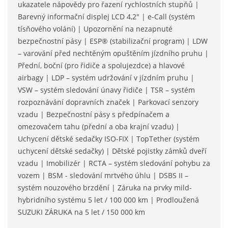
ukazatele nápovědy pro řazení rychlostních stupňů |
Barevný informační displej LCD 4,2" | e-Call (systém
tísňového volání) | Upozornění na nezapnuté
bezpečnostní pásy | ESP® (stabilizační program) | LDW
– varování před nechtěným opuštěním jízdního pruhu |
Přední, boční (pro řidiče a spolujezdce) a hlavové
airbagy | LDP – systém udržování v jízdním pruhu |
VSW – systém sledování únavy řidiče | TSR – systém
rozpoznávání dopravních značek | Parkovací senzory
vzadu | Bezpečnostní pásy s předpínačem a
omezovačem tahu (přední a oba krajní vzadu) |
Uchycení dětské sedačky ISO-FIX | TopTether (systém
uchycení dětské sedačky) | Dětské pojistky zámků dveří
vzadu | Imobilizér | RCTA – systém sledování pohybu za
vozem | BSM - sledování mrtvého úhlu | DSBS II –
systém nouzového brzdění | Záruka na prvky mild-
hybridního systému 5 let / 100 000 km | Prodloužená
SUZUKI ZÁRUKA na 5 let / 150 000 km