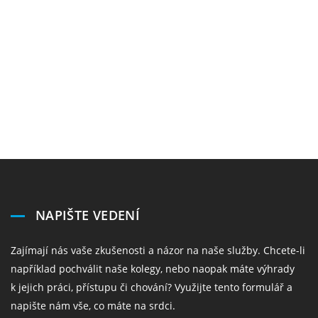
NAPIŠTE VEDENÍ
Zajímají nás vaše zkušenosti a názor na naše služby. Chcete-li
například pochválit naše kolegy, nebo naopak máte výhrady
k jejich práci, přístupu či chování? Využijte tento formulář a
napište nám vše, co máte na srdci.