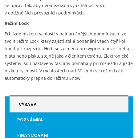
se upraví tak, aby neomezovala využitelnost vozu
v obtížnějších provozních podmínkách.
Režim Lock
Při jízdě nízkou rychlostí v nejnáročnějších podmínkách lze
zvolit režim Lock, který zajistí stálé pohánění všech čtyř kol
hned při rozjezdu. Hodí se zejména pro vyproštění ze sněhu,
bláta nebo písku, stejně jako v členitém terénu. Elektronické
systémy jsou nastaveny tak, aby pomáhaly při rozjezdu a jízdě
nízkou rychlostí. V rychlostech nad 60 km/h se režim Lock
automaticky přepne do režimu Snow.
VÝBAVA
POZNÁMKA
FINANCOVÁNÍ