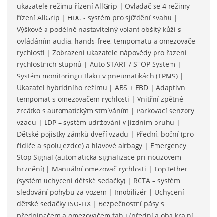
ukazatele režimu řízení AllGrip | Ovladač se 4 režimy
řízení AllGrip | HDC - systém pro sjíždění svahu |
Výškově a podélně nastavitelný volant obšitý kůží s
ovládáním audia, hands-free, tempomatu a omezovače
rychlosti | Zobrazení ukazatele nápovědy pro řazení
rychlostních stupňů | Auto START / STOP Systém |
Systém monitoringu tlaku v pneumatikách (TPMS) |
Ukazatel hybridního režimu | ABS + EBD | Adaptivní
tempomat s omezovačem rychlosti | Vnitřní zpětné
zrcátko s automatickým stmíváním | Parkovací senzory
vzadu | LDP – systém udržování v jízdním pruhu |
Dětské pojistky zámků dveří vzadu | Přední, boční (pro
řidiče a spolujezdce) a hlavové airbagy | Emergency
Stop Signal (automatická signalizace při nouzovém
brzdění) | Manuální omezovač rychlosti | TopTether
(systém uchycení dětské sedačky) | RCTA – systém
sledování pohybu za vozem | Imobilizér | Uchycení
dětské sedačky ISO-FIX | Bezpečnostní pásy s
předpínačem a omezovačem tahu (přední a oba krajní