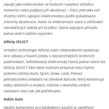
zapojit jako elektromotor ve funkcích navýšení točivého
momentu nebo podpory při akceleraci – řídicí jednotka volí
vhodný režim zapojení elektromotoru podle požadované
intenzity akcelerace. Navíc se elektromotor stará o udržování
volnoběžných otáček při brzdění. Úplné odpojení přívodu
paliva vede k dalším úsporám.
AllGrip SELECT
Unikátní technologie AllGrip svým zdokonalením poskytuje
více zábavy a hlavně jistotu v nejnáročnějších terénních
podmínkách. Sofistikovaný elektronicky řízený pohon všech kol
AllGrip SELECT Vám dává možnost přepínat mezi čtyřmi
jízdními režimy (Auto, Sport, Snow, Lock). Pomocí
jednoduchého ovladače na středové konzole, který kombinuje
volbu otáčením a stiskem, můžete v okamžiku změnit
nastavení vozu tak, jak potřebujete.
Režim Auto
Ideální kompromis pro každodenní použití je zaměřený