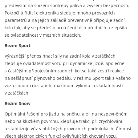
především na snížení spotřeby paliva a zvýšení bezpečnosti.
Pokročilá řídicí elektronika sleduje mnoho provozních
parametrů a na jejich základě preventivně připojuje zadní
kola tak, aby se předešlo protočení těch předních a zlepšila
se ovladatelnost v mezních situacích.
Režim Sport
Výraznější přenos hnací síly na zadní kola v zatáčkách
zlepšuje ovladatelnost vozu při dynamické jízdě. Společně
s častějším připojováním zadních kol se také zostří reakce
na sešlápnutí plynového pedálu. V režimu Sport tak z Vašeho
vozu snadno dostanete maximum výkonu i ovladatelnosti
v zatáčkách.
Režim Snow
Optimální řešení pro jízdu na sněhu, ale i na nezpevněném
nebo na kluzkém povrchu. Zlepšuje trakci při zrychlování
a stabilizuje vůz v obtížných provozních podmínkách. Činnost
všech elektronických funkcí ovlivňujících chování vozu,