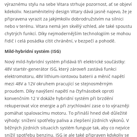
výraznému stylu na sebe Vitara strhuje pozornost, ať se objeví
kdekoliv. Nezaměnitelný design Vitary dává jasně najevo, že je
připravena vyrazit za jakýmkoliv dobrodružstvím na silnici
nebo v terénu. Vitara nemá jen skvělý vzhled, ale také spoustu
chytrých funkcí. Díky nejmodernějším technologiím se mohou
řidič i celá posádka cítit chránění, v bezpečí a pohodě.
Mild-hybridní systém (ISG)
Nový mild-hybridní systém přidává tři elektrické součástky:
48V startér-generátor ISG, který zároveň zastává funkci
elektromotoru, 48V lithium-iontovou baterii a měnič napětí
mezi 48V a 12V okruhem pracující se stejnosměrným
proudem. Díky navýšení napětí na čtyřnásobek oproti
konvenčním 12 V dokáže hybridní systém při brzdění
rekuperovat více energie a při zrychlování zase o to výrazněji
pomáhat spalovacímu motoru. To přináší hned dvě důležité
výhody: snížení spotřeby paliva a zlepšení jízdních výkonů. V
běžných jízdních situacích systém funguje tak, aby co nejvíce
snížil spotřebu benzinu. ISG je ale také připraven kdykoliv se