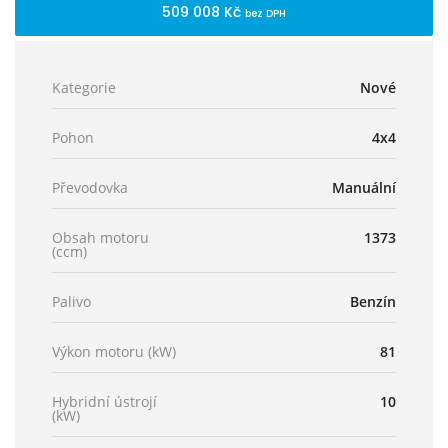
509 008 Kč
bez DPH
Kategorie
Nové
Pohon
4x4
Převodovka
Manuální
Obsah motoru
1373
(ccm)
Palivo
Benzín
Výkon motoru (kW)
81
Hybridní ústrojí
10
(kW)