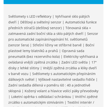
Světlomety s LED reflektory | Vyhřívané sklo pátých
dveří | Děšťový a světelný senzor | Automatická funkce
předních stíračů (dešťový senzor) | Tónovaná skla +
zatmavená zadní boční skla a sklo pátých dveří | Senzor
pro automatické zapínání/vypínání hl. světlometů
(senzor šera) | Střešní ližiny ve stříbrné barvě | Boční
plastové lemy blatníků a prahů | Opravná sada
pneumatik (bez rezervního kola) | Elektricky vyhřívaná a
ovládaná vnější zpětná zrcátka | Zadní LED světla | 17"
disky z lehké slitiny | Vnější zpětná zrcátka a kliky dveří
v barvě vozu | Světlomety s automatickým přepínáním
dálkových světel | Výškově nastavitelné sedadlo řidiče |
Zadní sedadla dělená v poměru 60 : 40 a jednotlivě
sklopná | Kožený volant a hlavice volící páky převodovky
| Loketní opěrka s odkládací schránkou | Vnitřní zpětné
zrcátko s automatickým stmíváním | Textilní interiér /