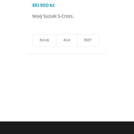
725 900 Kč
Omlazená Vitara.
Nové
4x4
AT