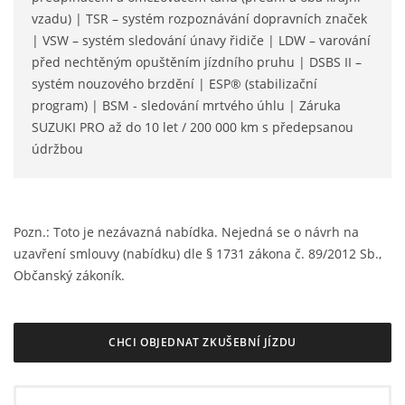
vzadu) | TSR – systém rozpoznávání dopravních značek
| VSW – systém sledování únavy řidiče | LDW – varování
před nechtěným opuštěním jízdního pruhu | DSBS II –
systém nouzového brzdění | ESP® (stabilizační
program) | BSM - sledování mrtvého úhlu | Záruka
SUZUKI PRO až do 10 let / 200 000 km s předepsanou
údržbou
Pozn.: Toto je nezávazná nabídka. Nejedná se o návrh na
uzavření smlouvy (nabídku) dle § 1731 zákona č. 89/2012 Sb.,
Občanský zákoník.
CHCI OBJEDNAT ZKUŠEBNÍ JÍZDU