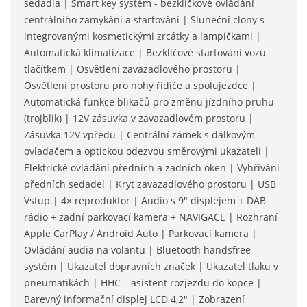
sedadla | Smart key systém - bezklíčkové ovládání
centrálního zamykání a startování | Sluneční clony s
integrovanými kosmetickými zrcátky a lampičkami |
Automatická klimatizace | Bezklíčové startování vozu
tlačítkem | Osvětlení zavazadlového prostoru |
Osvětlení prostoru pro nohy řidiče a spolujezdce |
Automatická funkce blikačů pro změnu jízdního pruhu
(trojblik) | 12V zásuvka v zavazadlovém prostoru |
Zásuvka 12V vpředu | Centrální zámek s dálkovým
ovladačem a optickou odezvou směrovými ukazateli |
Elektrické ovládání předních a zadních oken | Vyhřívání
předních sedadel | Kryt zavazadlového prostoru | USB
Vstup | 4× reproduktor | Audio s 9" displejem + DAB
rádio + zadní parkovací kamera + NAVIGACE | Rozhraní
Apple CarPlay / Android Auto | Parkovací kamera |
Ovládání audia na volantu | Bluetooth handsfree
systém | Ukazatel dopravních značek | Ukazatel tlaku v
pneumatikách | HHC – asistent rozjezdu do kopce |
Barevný informační displej LCD 4,2" | Zobrazení