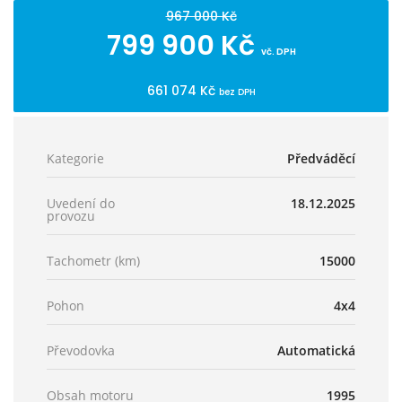
967 000 Kč
799 900 Kč
vč. DPH
661 074 Kč
bez DPH
Kategorie
Předváděcí
Uvedení do
18.12.2025
provozu
Tachometr (km)
15000
Pohon
4x4
Převodovka
Automatická
Obsah motoru
1995