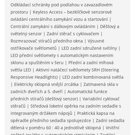
Odkládací schránky pod podlahou v zavazadlovém
prostoru | Keyless Access – bezklíčkové senzorové
ovládání centrálního zamykání vozu a startování |
Centrální zamykání s dálkovým ovládáním | Děšťový a
světelný senzor | Zadní stěrač s cyklovačem |
Rozmrazovač stíračů předního okna | Výsuvné
ostřikovače světlometů | LED zadní sdružené svítilny |
LED přední světlomety s automatickým nastavením
sklonu a spuštěním v šeru | Přední a zadní mlhová
světla LED | Aktivní natáčecí světlomety SRH (Steering
Responsive Headlights) | LED zadní kombinovaná světla
| Elektricky sklopná vnější zrcátka | Zatmavená skla v
zadních dveřích a 5. dveří | Automatická funkce
předních stíračů (dešťový senzor) | Variabilní cyklovač
stěračů | Středová loketní opěrka na zadním sedadle s
integrovaným držákem nápojů | Praktická kapsa na
opěradle předního sedadla spolujezdce | Zadní sedadla
dělená v poměru 60 : 40 a jednotlivě sklopná | Vnitřní
zpětné zrcátko s automatickým stmíváním | Textilní