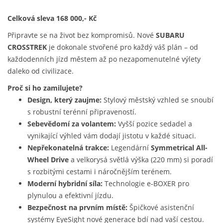
Celková sleva 168 000,- Kč
Připravte se na život bez kompromisů. Nové
SUBARU
CROSSTREK
je dokonale stvořené pro každý váš plán – od
každodenních jízd městem až po nezapomenutelné výlety
daleko od civilizace.
Proč si ho zamilujete?
Design, který zaujme:
Stylový městský vzhled se snoubí
s robustní terénní připraveností.
Sebevědomí za volantem:
Vyšší pozice sedadel a
vynikající výhled vám dodají jistotu v každé situaci.
Nepřekonatelná trakce:
Legendární
Symmetrical All-
Wheel Drive
a velkorysá světlá výška (220 mm) si poradí
s rozbitými cestami i náročnějším terénem.
Moderní hybridní síla:
Technologie e-BOXER pro
plynulou a efektivní jízdu.
Bezpečnost na prvním místě:
Špičkové asistenční
systémy EyeSight nové generace bdí nad vaší cestou.