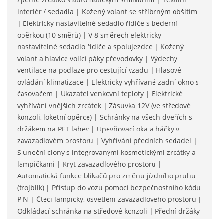
interiér / sedadla | Kožený volant se stříbrným obšitím
| Elektricky nastavitelné sedadlo řidiče s bederní
opěrkou (10 směrů) | V 8 směrech elektricky
nastavitelné sedadlo řidiče a spolujezdce | Kožený
volant a hlavice volící páky převodovky | Výdechy
ventilace na podlaze pro cestující vzadu | Hlasové
ovládání klimatizace | Elektricky vyhřívané zadní okno s
časovačem | Ukazatel venkovní teploty | Elektrické
vyhřívání vnějších zrcátek | Zásuvka 12V (ve středové
konzoli, loketní opěrce) | Schránky na všech dveřích s
držákem na PET lahev | Upevňovací oka a háčky v
zavazadlovém prostoru | Vyhřívání předních sedadel |
Sluneční clony s integrovanými kosmetickými zrcátky a
lampičkami | Kryt zavazadlového prostoru |
Automatická funkce blikačů pro změnu jízdního pruhu
(trojblik) | Přístup do vozu pomocí bezpečnostního kódu
PIN | Čtecí lampičky, osvětlení zavazadlového prostoru |
Odkládací schránka na středové konzoli | Přední držáky