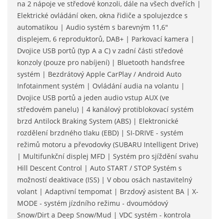
na 2 nápoje ve středové konzoli, dále na všech dveřích |
Elektrické ovládání oken, okna řidiče a spolujezdce s
automatikou | Audio systém s barevným 11,6"
displejem, 6 reproduktorů, DAB+ | Parkovací kamera |
Dvojice USB portů (typ A a C) v zadní části středové
konzoly (pouze pro nabíjení) | Bluetooth handsfree
systém | Bezdrátový Apple CarPlay / Android Auto
Infotainment systém | Ovládání audia na volantu |
Dvojice USB portů a jeden audio vstup AUX (ve
středovém panelu) | 4 kanálový protiblokovací systém
brzd Antilock Braking System (ABS) | Elektronické
rozdělení brzdného tlaku (EBD) | SI-DRIVE - systém
režimů motoru a převodovky (SUBARU Intelligent Drive)
| Multifunkční displej MFD | Systém pro sjíždění svahu
Hill Descent Control | Auto START / STOP Systém s
možností deaktivace (ISS) | V obou osách nastavitelný
volant | Adaptivní tempomat | Brzdový asistent BA | X-
MODE - systém jízdního režimu - dvoumódový
Snow/Dirt a Deep Snow/Mud | VDC systém - kontrola