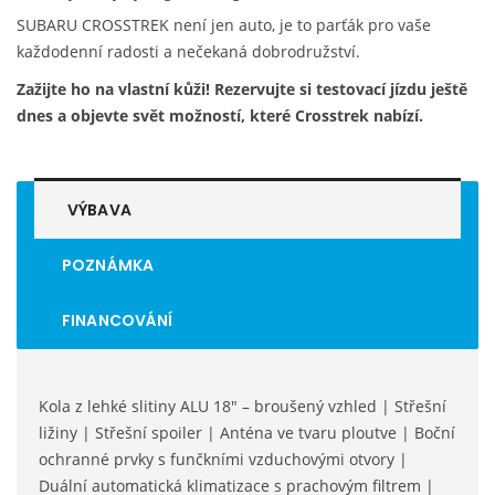
SUBARU CROSSTREK není jen auto, je to parťák pro vaše
každodenní radosti a nečekaná dobrodružství.
Zažijte ho na vlastní kůži! Rezervujte si testovací jízdu ještě
dnes a objevte svět možností, které Crosstrek nabízí.
VÝBAVA
POZNÁMKA
FINANCOVÁNÍ
Kola z lehké slitiny ALU 18" – broušený vzhled | Střešní
ližiny | Střešní spoiler | Anténa ve tvaru ploutve | Boční
ochranné prvky s funčkními vzduchovými otvory |
Duální automatická klimatizace s prachovým filtrem |