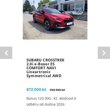
SUBARU FORESTER
2.0i e-BOXER ES
TOURING MY25
Lineartronic AWD
1 247 000 Kč
1 267 000 Kč
Zaváděcí bonus 20 000 Kč. Vůz
skladem.