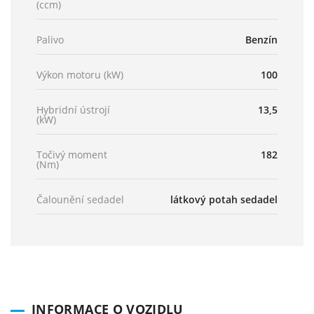
(ccm)
Palivo
Benzín
Výkon motoru (kW)
100
Hybridní ústrojí
13,5
(kW)
Točivý moment
182
(Nm)
Čalounění sedadel
látkový potah sedadel
INFORMACE O VOZIDLU