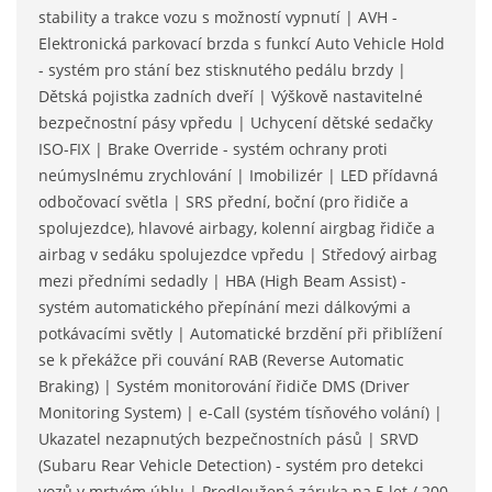
stability a trakce vozu s možností vypnutí | AVH -
Elektronická parkovací brzda s funkcí Auto Vehicle Hold
- systém pro stání bez stisknutého pedálu brzdy |
Dětská pojistka zadních dveří | Výškově nastavitelné
bezpečnostní pásy vpředu | Uchycení dětské sedačky
ISO-FIX | Brake Override - systém ochrany proti
neúmyslnému zrychlování | Imobilizér | LED přídavná
odbočovací světla | SRS přední, boční (pro řidiče a
spolujezdce), hlavové airbagy, kolenní airgbag řidiče a
airbag v sedáku spolujezdce vpředu | Středový airbag
mezi předními sedadly | HBA (High Beam Assist) -
systém automatického přepínání mezi dálkovými a
potkávacími světly | Automatické brzdění při přiblížení
se k překážce při couvání RAB (Reverse Automatic
Braking) | Systém monitorování řidiče DMS (Driver
Monitoring System) | e-Call (systém tísňového volání) |
Ukazatel nezapnutých bezpečnostních pásů | SRVD
(Subaru Rear Vehicle Detection) - systém pro detekci
vozů v mrtvém úhlu | Prodloužená záruka na 5 let / 200