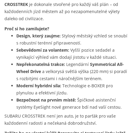
CROSSTREK
je dokonale stvořené pro každý váš plán – od
každodenních jízd městem až po nezapomenutelné výlety
daleko od civilizace.
Proč si ho zamilujete?
Design, který zaujme:
Stylový městský vzhled se snoubí
s robustní terénní připraveností.
Sebevědomí za volantem:
Vyšší pozice sedadel a
vynikající výhled vám dodají jistotu v každé situaci.
Nepřekonatelná trakce:
Legendární
Symmetrical All-
Wheel Drive
a velkorysá světlá výška (220 mm) si poradí
s rozbitými cestami i náročnějším terénem.
Moderní hybridní síla:
Technologie e-BOXER pro
plynulou a efektivní jízdu.
Bezpečnost na prvním místě:
Špičkové asistenční
systémy EyeSight nové generace bdí nad vaší cestou.
SUBARU CROSSTREK není jen auto, je to parťák pro vaše
každodenní radosti a nečekaná dobrodružství.