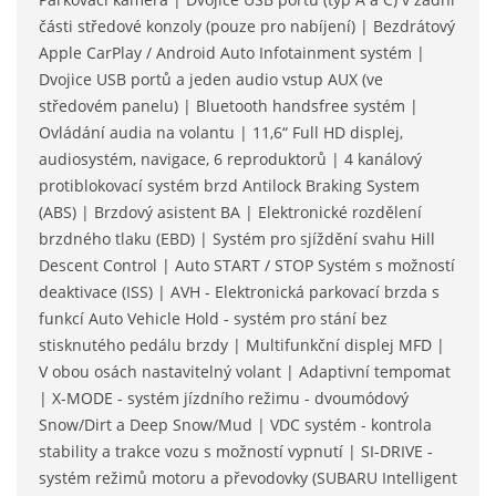
části středové konzoly (pouze pro nabíjení) | Bezdrátový
Apple CarPlay / Android Auto Infotainment systém |
Dvojice USB portů a jeden audio vstup AUX (ve
středovém panelu) | Bluetooth handsfree systém |
Ovládání audia na volantu | 11,6“ Full HD displej,
audiosystém, navigace, 6 reproduktorů | 4 kanálový
protiblokovací systém brzd Antilock Braking System
(ABS) | Brzdový asistent BA | Elektronické rozdělení
brzdného tlaku (EBD) | Systém pro sjíždění svahu Hill
Descent Control | Auto START / STOP Systém s možností
deaktivace (ISS) | AVH - Elektronická parkovací brzda s
funkcí Auto Vehicle Hold - systém pro stání bez
stisknutého pedálu brzdy | Multifunkční displej MFD |
V obou osách nastavitelný volant | Adaptivní tempomat
| X-MODE - systém jízdního režimu - dvoumódový
Snow/Dirt a Deep Snow/Mud | VDC systém - kontrola
stability a trakce vozu s možností vypnutí | SI-DRIVE -
systém režimů motoru a převodovky (SUBARU Intelligent