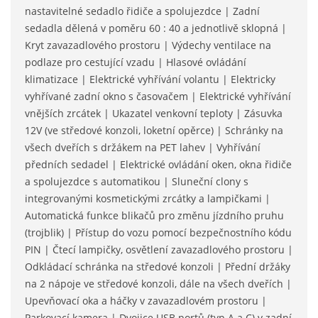
nastavitelné sedadlo řidiče a spolujezdce | Zadní
sedadla dělená v poměru 60 : 40 a jednotlivě sklopná |
Kryt zavazadlového prostoru | Výdechy ventilace na
podlaze pro cestující vzadu | Hlasové ovládání
klimatizace | Elektrické vyhřívání volantu | Elektricky
vyhřívané zadní okno s časovačem | Elektrické vyhřívání
vnějších zrcátek | Ukazatel venkovní teploty | Zásuvka
12V (ve středové konzoli, loketní opěrce) | Schránky na
všech dveřích s držákem na PET lahev | Vyhřívání
předních sedadel | Elektrické ovládání oken, okna řidiče
a spolujezdce s automatikou | Sluneční clony s
integrovanými kosmetickými zrcátky a lampičkami |
Automatická funkce blikačů pro změnu jízdního pruhu
(trojblik) | Přístup do vozu pomocí bezpečnostního kódu
PIN | Čtecí lampičky, osvětlení zavazadlového prostoru |
Odkládací schránka na středové konzoli | Přední držáky
na 2 nápoje ve středové konzoli, dále na všech dveřích |
Upevňovací oka a háčky v zavazadlovém prostoru |
Parkovací kamera | Dvojice USB portů (typ A a C) v zadní