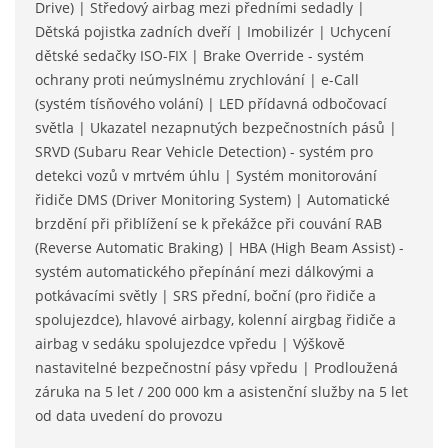
Drive) | Středový airbag mezi předními sedadly |
Dětská pojistka zadních dveří | Imobilizér | Uchycení
dětské sedačky ISO-FIX | Brake Override - systém
ochrany proti neúmyslnému zrychlování | e-Call
(systém tísňového volání) | LED přídavná odbočovací
světla | Ukazatel nezapnutých bezpečnostních pásů |
SRVD (Subaru Rear Vehicle Detection) - systém pro
detekci vozů v mrtvém úhlu | Systém monitorování
řidiče DMS (Driver Monitoring System) | Automatické
brzdění při přiblížení se k překážce při couvání RAB
(Reverse Automatic Braking) | HBA (High Beam Assist) -
systém automatického přepínání mezi dálkovými a
potkávacími světly | SRS přední, boční (pro řidiče a
spolujezdce), hlavové airbagy, kolenní airgbag řidiče a
airbag v sedáku spolujezdce vpředu | Výškově
nastavitelné bezpečnostní pásy vpředu | Prodloužená
záruka na 5 let / 200 000 km a asistenční služby na 5 let
od data uvedení do provozu