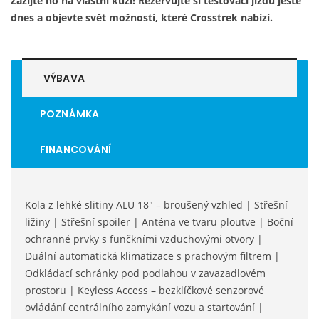
Zažijte ho na vlastní kůži! Rezervujte si testovací jízdu ještě
dnes a objevte svět možností, které Crosstrek nabízí.
VÝBAVA
POZNÁMKA
FINANCOVÁNÍ
Kola z lehké slitiny ALU 18" – broušený vzhled | Střešní
ližiny | Střešní spoiler | Anténa ve tvaru ploutve | Boční
ochranné prvky s funčkními vzduchovými otvory |
Duální automatická klimatizace s prachovým filtrem |
Odkládací schránky pod podlahou v zavazadlovém
prostoru | Keyless Access – bezklíčkové senzorové
ovládání centrálního zamykání vozu a startování |