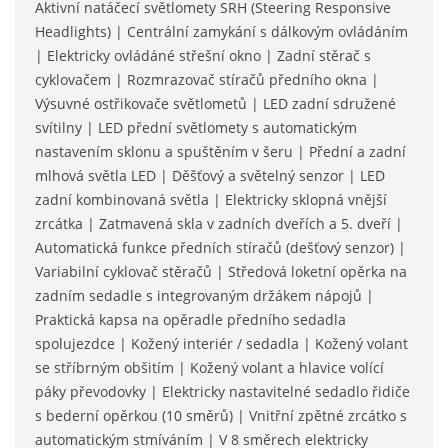
Aktivní natáčecí světlomety SRH (Steering Responsive
Headlights) | Centrální zamykání s dálkovým ovládáním
| Elektricky ovládáné střešní okno | Zadní stěrač s
cyklovačem | Rozmrazovač stíračů předního okna |
Výsuvné ostřikovače světlometů | LED zadní sdružené
svítilny | LED přední světlomety s automatickým
nastavením sklonu a spuštěním v šeru | Přední a zadní
mlhová světla LED | Děšťový a světelný senzor | LED
zadní kombinovaná světla | Elektricky sklopná vnější
zrcátka | Zatmavená skla v zadních dveřích a 5. dveří |
Automatická funkce předních stíračů (dešťový senzor) |
Variabilní cyklovač stěračů | Středová loketní opěrka na
zadním sedadle s integrovaným držákem nápojů |
Praktická kapsa na opěradle předního sedadla
spolujezdce | Kožený interiér / sedadla | Kožený volant
se stříbrným obšitím | Kožený volant a hlavice volící
páky převodovky | Elektricky nastavitelné sedadlo řidiče
s bederní opěrkou (10 směrů) | Vnitřní zpětné zrcátko s
automatickým stmíváním | V 8 směrech elektricky