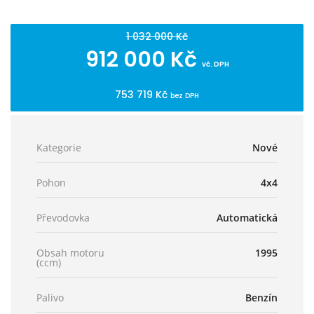
1 032 000 Kč
912 000 Kč
vč. DPH
753 719 Kč
bez DPH
Kategorie
Nové
Pohon
4x4
Převodovka
Automatická
Obsah motoru
1995
(ccm)
Palivo
Benzín