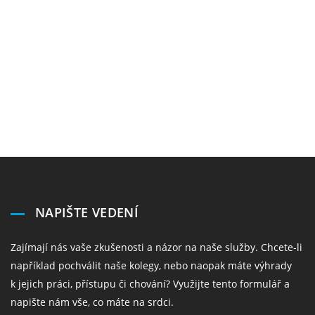
NAPIŠTE VEDENÍ
Zajímají nás vaše zkušenosti a názor na naše služby. Chcete-li
například pochválit naše kolegy, nebo naopak máte výhrady
k jejich práci, přístupu či chování? Využijte tento formulář a
napište nám vše, co máte na srdci.