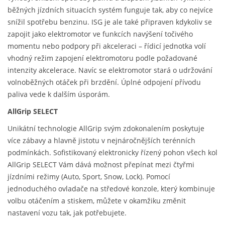
běžných jízdních situacích systém funguje tak, aby co nejvíce
snížil spotřebu benzinu. ISG je ale také připraven kdykoliv se
zapojit jako elektromotor ve funkcích navýšení točivého
momentu nebo podpory při akceleraci – řídicí jednotka volí
vhodný režim zapojení elektromotoru podle požadované
intenzity akcelerace. Navíc se elektromotor stará o udržování
volnoběžných otáček při brzdění. Úplné odpojení přívodu
paliva vede k dalším úsporám.
AllGrip SELECT
Unikátní technologie AllGrip svým zdokonalením poskytuje
více zábavy a hlavně jistotu v nejnáročnějších terénních
podmínkách. Sofistikovaný elektronicky řízený pohon všech kol
AllGrip SELECT Vám dává možnost přepínat mezi čtyřmi
jízdními režimy (Auto, Sport, Snow, Lock). Pomocí
jednoduchého ovladače na středové konzole, který kombinuje
volbu otáčením a stiskem, můžete v okamžiku změnit
nastavení vozu tak, jak potřebujete.