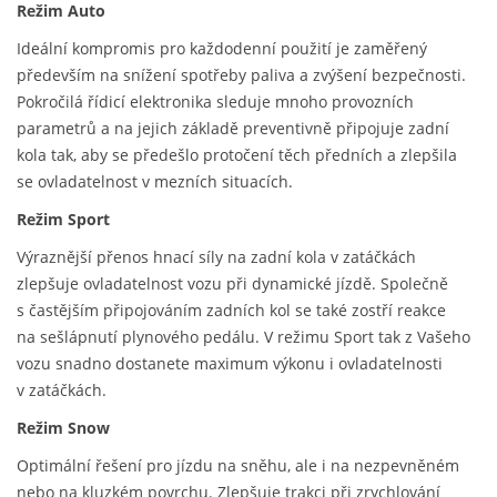
Režim Auto
Ideální kompromis pro každodenní použití je zaměřený
především na snížení spotřeby paliva a zvýšení bezpečnosti.
Pokročilá řídicí elektronika sleduje mnoho provozních
parametrů a na jejich základě preventivně připojuje zadní
kola tak, aby se předešlo protočení těch předních a zlepšila
se ovladatelnost v mezních situacích.
Režim Sport
Výraznější přenos hnací síly na zadní kola v zatáčkách
zlepšuje ovladatelnost vozu při dynamické jízdě. Společně
s častějším připojováním zadních kol se také zostří reakce
na sešlápnutí plynového pedálu. V režimu Sport tak z Vašeho
vozu snadno dostanete maximum výkonu i ovladatelnosti
v zatáčkách.
Režim Snow
Optimální řešení pro jízdu na sněhu, ale i na nezpevněném
nebo na kluzkém povrchu. Zlepšuje trakci při zrychlování