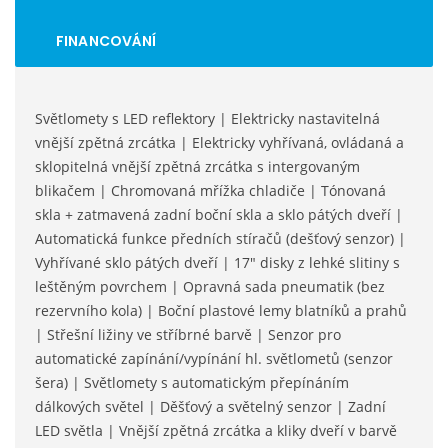
FINANCOVÁNÍ
Světlomety s LED reflektory | Elektricky nastavitelná
vnější zpětná zrcátka | Elektricky vyhřívaná, ovládaná a
sklopitelná vnější zpětná zrcátka s intergovaným
blikačem | Chromovaná mřížka chladiče | Tónovaná
skla + zatmavená zadní boční skla a sklo pátých dveří |
Automatická funkce předních stíračů (dešťový senzor) |
Vyhřívané sklo pátých dveří | 17" disky z lehké slitiny s
leštěným povrchem | Opravná sada pneumatik (bez
rezervního kola) | Boční plastové lemy blatníků a prahů
| Střešní ližiny ve stříbrné barvě | Senzor pro
automatické zapínání/vypínání hl. světlometů (senzor
šera) | Světlomety s automatickým přepínáním
dálkových světel | Děšťový a světelný senzor | Zadní
LED světla | Vnější zpětná zrcátka a kliky dveří v barvě