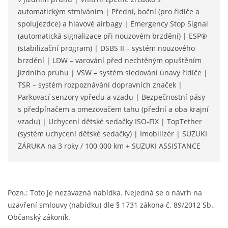
automatickým stmíváním | Přední, boční (pro řidiče a
spolujezdce) a hlavové airbagy | Emergency Stop Signal
(automatická signalizace při nouzovém brzdění) | ESP®
(stabilizační program) | DSBS II – systém nouzového
brzdění | LDW – varování před nechtěným opuštěním
jízdního pruhu | VSW – systém sledování únavy řidiče |
TSR – systém rozpoznávání dopravních značek |
Parkovací senzory vpředu a vzadu | Bezpečnostní pásy
s předpínačem a omezovačem tahu (přední a oba krajní
vzadu) | Uchycení dětské sedačky ISO-FIX | TopTether
(systém uchycení dětské sedačky) | Imobilizér | SUZUKI
ZÁRUKA na 3 roky / 100 000 km + SUZUKI ASSISTANCE
Pozn.: Toto je nezávazná nabídka. Nejedná se o návrh na
uzavření smlouvy (nabídku) dle § 1731 zákona č. 89/2012 Sb.,
Občanský zákoník.