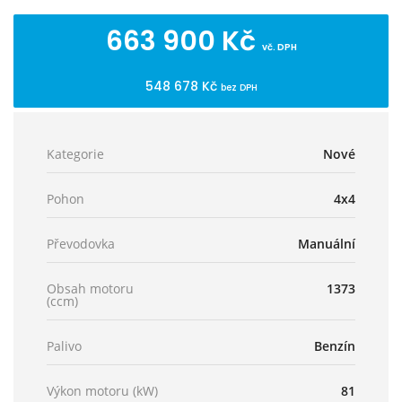
663 900 Kč
vč. DPH
548 678 Kč
bez DPH
Kategorie
Nové
Pohon
4x4
Převodovka
Manuální
Obsah motoru
1373
(ccm)
Palivo
Benzín
Výkon motoru (kW)
81