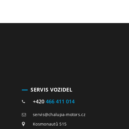
SERVIS VOZIDEL
+420
466 411 014
servis@chalupa-motors.cz
Kosmonautů 515