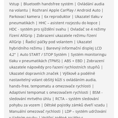
Vstup | Bluetooth handsfree systém | Ovládání audia
na volantu | Rozhraní Apple CarPlay / Android Auto |
Parkovací kamera | 6x reproduktor | Ukazatel tlaku v
pneumatikách | HHC – asistent rozjezdu do kopce |
HDC - systém pro sjíždění svahu | Ovladač se 4 režimy
řízení AllGrip | Zobrazení ukazatele režimu řízení
AllGrip | Řadicí páčky pod volantem | Ukazatel
hybridního režimu | Barevný informační displej LCD
4,2" | Auto START / STOP Systém | Systém monitoringu
tlaku v pneumatikách (TPMS) | ABS + EBD | Zobrazení
ukazatele nápovědy pro řazení rychlostních stupňů |
Ukazatel dopravních značek | Výškově a podélně
nastavitelný volant obšitý kůží s ovládáním audia,
hands-free, tempomatu a omezovače rychlosti |
Adaptivní tempomat s omezovačem rychlosti | BSM -
sledování mrtvého úhlu | RCTA – systém sledování
pohybu za vozem | Dětské pojistky zámků dveří vzadu |
Manuální omezovač rychlosti | LDP – systém udržování
v jízdním pruhu | Vnitřní zpětné zrcátko s