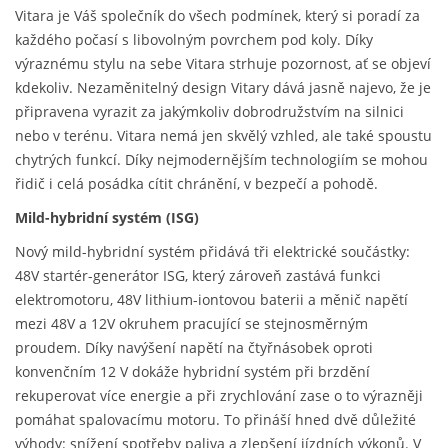
Vitara je Váš společník do všech podmínek, který si poradí za
každého počasí s libovolným povrchem pod koly. Díky
výraznému stylu na sebe Vitara strhuje pozornost, ať se objeví
kdekoliv. Nezaměnitelný design Vitary dává jasně najevo, že je
připravena vyrazit za jakýmkoliv dobrodružstvím na silnici
nebo v terénu. Vitara nemá jen skvělý vzhled, ale také spoustu
chytrých funkcí. Díky nejmodernějším technologiím se mohou
řidič i celá posádka cítit chránění, v bezpečí a pohodě.
Mild-hybridní systém (ISG)
Nový mild-hybridní systém přidává tři elektrické součástky:
48V startér-generátor ISG, který zároveň zastává funkci
elektromotoru, 48V lithium-iontovou baterii a měnič napětí
mezi 48V a 12V okruhem pracující se stejnosměrným
proudem. Díky navýšení napětí na čtyřnásobek oproti
konvenčním 12 V dokáže hybridní systém při brzdění
rekuperovat více energie a při zrychlování zase o to výrazněji
pomáhat spalovacímu motoru. To přináší hned dvě důležité
výhody: snížení spotřeby paliva a zlepšení jízdních výkonů. V