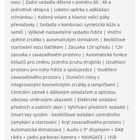
vozu | Zadní sedadla dělená v poměru 60 : 40 a
jednotlivě sklopná | Loketní opěrka s odkládací
schránkou | Kožený volant a hlavice volící páky
převodovky | Sedadla v kombinaci syntetická kůže a
semiš | Výškově nastavitelné sedadlo řidiče | Vnitřní
zpětné zrcátko s automatickým stmíváním | Bezklíčové
startování vozu tlačítkem | Zásuvka 12V vpředu | 12V
zásuvka v zavazadlovém prostoru | Automatická funkce
blikačů pro změnu jízdního pruhu (trojblik) | Osvětlení
prostoru pro nohy řidiče a spolujezdce | Osvětlení
zavazadlového prostoru | Sluneční clony s
integrovanými kosmetickými zrcátky a lampičkami |
Centrální zámek s dálkovým ovladačem a optickou
odezvou směrovými ukazateli | Elektrické ovládání
předních a zadních oken | Vyhřívání předních sedadel |
Smart key systém - bezklíčkové ovládání centrálního
zamykání a startování | Kryt zavazadlového prostoru |
Automatická klimatizace | Audio s 9" displejem + DAB
rádio + zadní parkovací kamera + NAVIGACE | USB