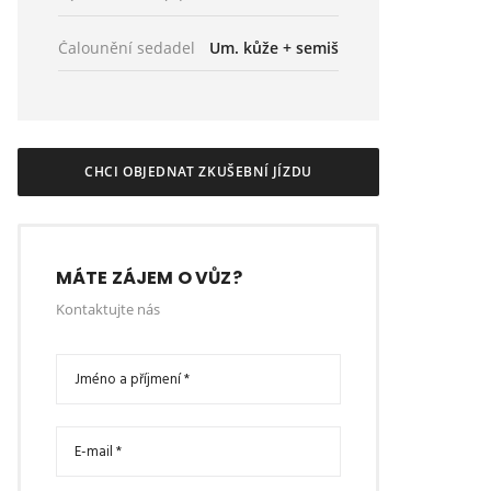
Čalounění sedadel
Um. kůže + semiš
CHCI OBJEDNAT ZKUŠEBNÍ JÍZDU
MÁTE ZÁJEM O VŮZ?
Kontaktujte nás