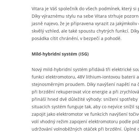
Vitara je Váš společník do všech podmínek, který s
Díky výraznému stylu na sebe Vitara strhuje pozorno
jasně najevo, že je připravena vyrazit za jakýmkoli
skvělý vzhled, ale také spoustu chytrých funkcí. Dí
posádka cítit chránění, v bezpečí a pohodě.
Mild-hybridní systém (ISG)
Nový mild-hybridní systém přidává tři elektrické so
funkci elektromotoru, 48V lithium-iontovou baterii
stejnosměrným proudem. Díky navýšení napětí na č
při brzdění rekuperovat více energie a při zrychlo
přináší hned dvě důležité výhody: snížení spotřeby 
situacích systém funguje tak, aby co nejvíce snížil 
zapojit jako elektromotor ve funkcích navýšení toč
volí vhodný režim zapojení elektromotoru podle pož
udržování volnoběžných otáček při brzdění. Úplné 