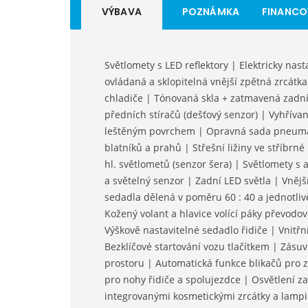
VÝBAVA
POZNÁMKA
FINANCO
Světlomety s LED reflektory | Elektricky nast
ovládaná a sklopitelná vnější zpětná zrcát
chladiče | Tónovaná skla + zatmavená zadní 
předních stíračů (dešťový senzor) | Vyhřívané
leštěným povrchem | Opravná sada pneumati
blatníků a prahů | Střešní ližiny ve stříbrn
hl. světlometů (senzor šera) | Světlomety s
a světelný senzor | Zadní LED světla | Vnějš
sedadla dělená v poměru 60 : 40 a jednotliv
Kožený volant a hlavice volící páky převodo
Výškově nastavitelné sedadlo řidiče | Vnitř
Bezklíčové startování vozu tlačítkem | Zás
prostoru | Automatická funkce blikačů pro z
pro nohy řidiče a spolujezdce | Osvětlení z
integrovanými kosmetickými zrcátky a lamp