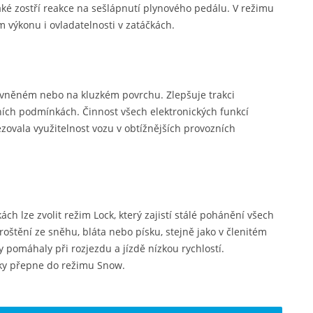
aké zostří reakce na sešlápnutí plynového pedálu. V režimu
výkonu i ovladatelnosti v zatáčkách.
pevněném nebo na kluzkém povrchu. Zlepšuje trakci
zních podmínkách. Činnost všech elektronických funkcí
ezovala využitelnost vozu v obtížnějších provozních
ách lze zvolit režim Lock, který zajistí stálé pohánění všech
roštění ze sněhu, bláta nebo písku, stejně jako v členitém
y pomáhaly při rozjezdu a jízdě nízkou rychlostí.
cky přepne do režimu Snow.