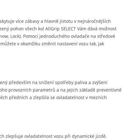
kytuje více zábavy a hlavně jistotu v nejnáročnějších
řízený pohon všech kol AllGrip SELECT Vám dává možnost
 Snow, Lock). Pomocí jednoduchého ovladače na středové
 můžete v okamžiku změnit nastavení vozu tak, jak
ený především na snížení spotřeby paliva a zvýšení
mnoho provozních parametrů a na jejich základě preventivně
 těch předních a zlepšila se ovladatelnost v mezních
ách zlepšuje ovladatelnost vozu při dynamické jízdě.