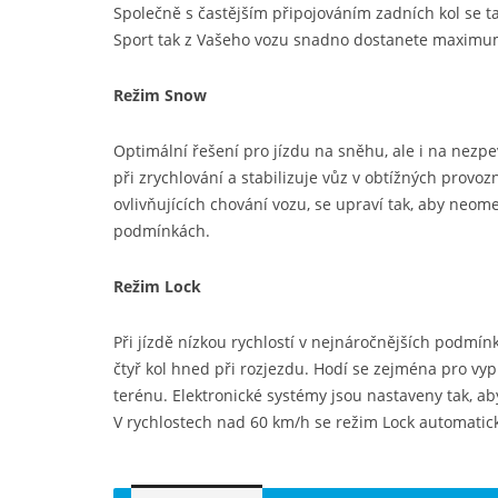
Společně s častějším připojováním zadních kol se t
Sport tak z Vašeho vozu snadno dostanete maximum 
Režim Snow
Optimální řešení pro jízdu na sněhu, ale i na nez
při zrychlování a stabilizuje vůz v obtížných provo
ovlivňujících chování vozu, se upraví tak, aby neom
podmínkách.
Režim Lock
Při jízdě nízkou rychlostí v nejnáročnějších podmínk
čtyř kol hned při rozjezdu. Hodí se zejména pro vyp
terénu. Elektronické systémy jsou nastaveny tak, ab
V rychlostech nad 60 km/h se režim Lock automati