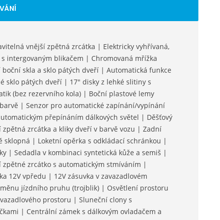
VÁNÍ
avitelná vnější zpětná zrcátka | Elektricky vyhřívaná,
ka s intergovaným blikačem | Chromovaná mřížka
boční skla a sklo pátých dveří | Automatická funkce
 sklo pátých dveří | 17" disky z lehké slitiny s
k (bez rezervního kola) | Boční plastové lemy
é barvě | Senzor pro automatické zapínání/vypínání
 automatickým přepínáním dálkových světel | Děšťový
í zpětná zrcátka a kliky dveří v barvě vozu | Zadní
ě sklopná | Loketní opěrka s odkládací schránkou |
vky | Sedadla v kombinaci syntetická kůže a semiš |
ní zpětné zrcátko s automatickým stmíváním |
uvka 12V vpředu | 12V zásuvka v zavazadlovém
měnu jízdního pruhu (trojblik) | Osvětlení prostoru
avazadlového prostoru | Sluneční clony s
ičkami | Centrální zámek s dálkovým ovladačem a