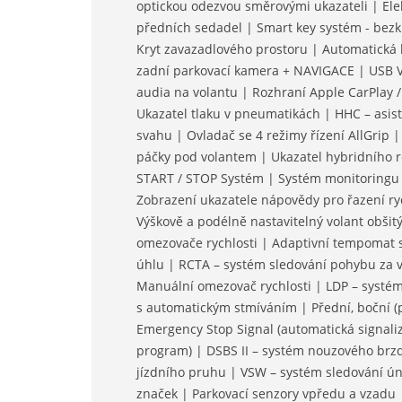
optickou odezvou směrovými ukazateli | Elek
předních sedadel | Smart key systém - bezkl
Kryt zavazadlového prostoru | Automatická k
zadní parkovací kamera + NAVIGACE | USB V
audia na volantu | Rozhraní Apple CarPlay 
Ukazatel tlaku v pneumatikách | HHC – asist
svahu | Ovladač se 4 režimy řízení AllGrip |
páčky pod volantem | Ukazatel hybridního r
START / STOP Systém | Systém monitoringu 
Zobrazení ukazatele nápovědy pro řazení ry
Výškově a podélně nastavitelný volant obšit
omezovače rychlosti | Adaptivní tempomat 
úhlu | RCTA – systém sledování pohybu za v
Manuální omezovač rychlosti | LDP – systém
s automatickým stmíváním | Přední, boční (p
Emergency Stop Signal (automatická signali
program) | DSBS II – systém nouzového br
jízdního pruhu | VSW – systém sledování ún
značek | Parkovací senzory vpředu a vzad