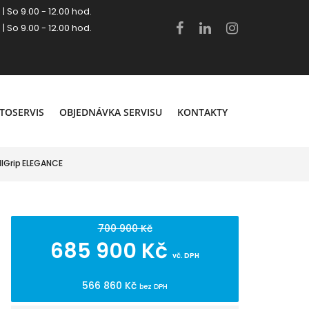
 | So 9.00 - 12.00 hod.
 | So 9.00 - 12.00 hod.
.
TOSERVIS
OBJEDNÁVKA SERVISU
KONTAKTY
llGrip ELEGANCE
700 900 Kč
685 900 Kč
vč. DPH
566 860 Kč
bez DPH