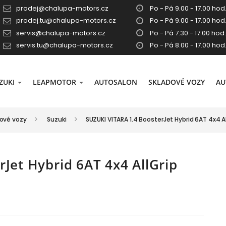
prodej@chalupa-motors.cz
Po - Pá 9.00 - 17.00 hod.
prodej.tu@chalupa-motors.cz
Po - Pá 9.00 - 17.00 hod.
servis@chalupa-motors.cz
Po - Pá 7:30 - 17.00 hod.
servis.tu@chalupa-motors.cz
Po - Pá 8.00 - 17.00 hod
ZUKI
LEAPMOTOR
AUTOSALON
SKLADOVÉ VOZY
AU
dové vozy
Suzuki
SUZUKI VITARA 1.4 BoosterJet Hybrid 6AT 4x4 A
Jet Hybrid 6AT 4x4 AllGrip