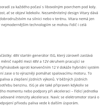
i poradí za každého počasí s libovolným povrchem pod koly.
st, ať se objeví kdekoliv. Nezaměnitelný design Vitary dává
v dobrodružstvím na silnici nebo v terénu. Vitara nemá jen
ky nejmodernějším technologiím se mohou řidič i celá
učástky: 48V startér-generátor ISG, který zároveň zastává
 a měnič napětí mezi 48V a 12V okruhem pracující se
tyřnásobek oproti konvenčním 12 V dokáže hybridní systém
vání zase o to výrazněji pomáhat spalovacímu motoru. To
paliva a zlepšení jízdních výkonů. V běžných jízdních
spotřebu benzinu. ISG je ale také připraven kdykoliv se
ivého momentu nebo podpory při akceleraci – řídicí jednotka
adované intenzity akcelerace. Navíc se elektromotor stará o
odpojení přívodu paliva vede k dalším úsporám.