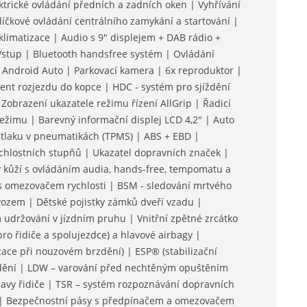
trické ovládání předních a zadních oken | Vyhřívání
íčkové ovládání centrálního zamykání a startování |
limatizace | Audio s 9" displejem + DAB rádio +
stup | Bluetooth handsfree systém | Ovládání
/ Android Auto | Parkovací kamera | 6x reproduktor |
ent rozjezdu do kopce | HDC - systém pro sjíždění
 Zobrazení ukazatele režimu řízení AllGrip | Řadicí
ežimu | Barevný informační displej LCD 4,2" | Auto
tlaku v pneumatikách (TPMS) | ABS + EBD |
chlostních stupňů | Ukazatel dopravních značek |
ý kůží s ovládáním audia, hands-free, tempomatu a
s omezovačem rychlosti | BSM - sledování mrtvého
ozem | Dětské pojistky zámků dveří vzadu |
 udržování v jízdním pruhu | Vnitřní zpětné zrcátko
ro řidiče a spolujezdce) a hlavové airbagy |
zace při nouzovém brzdění) | ESP® (stabilizační
zdění | LDW – varování před nechtěným opuštěním
avy řidiče | TSR – systém rozpoznávání dopravních
u | Bezpečnostní pásy s předpínačem a omezovačem