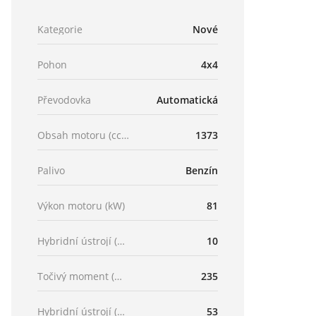
Kategorie
Nové
Pohon
4x4
Převodovka
Automatická
Obsah motoru (ccm)
1373
Palivo
Benzín
Výkon motoru (kW)
81
Hybridní ústrojí (kW)
10
Točivý moment (Nm)
235
Hybridní ústrojí (Nm)
53