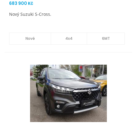
683 900 Kč
Nový Suzuki S-Cross.
Nové
4x4
6MT