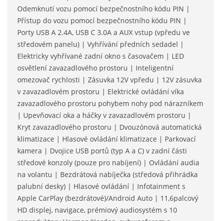
Odemknutí vozu pomocí bezpečnostního kódu PIN |
Přístup do vozu pomocí bezpečnostního kódu PIN |
Porty USB A 2.4A, USB C 3.0A a AUX vstup (vpředu ve
středovém panelu) | Vyhřívání předních sedadel |
Elektricky vyhřívané zadní okno s časovačem | LED
osvětlení zavazadlového prostoru | Inteligentní
omezovač rychlosti | Zásuvka 12V vpředu | 12V zásuvka
v zavazadlovém prostoru | Elektrické ovládání víka
zavazadlového prostoru pohybem nohy pod nárazníkem
| Upevňovací oka a háčky v zavazadlovém prostoru |
Kryt zavazadlového prostoru | Dvouzónová automatická
klimatizace | Hlasové ovládání klimatizace | Parkovací
kamera | Dvojice USB portů (typ A a C) v zadní části
středové konzoly (pouze pro nabíjení) | Ovládání audia
na volantu | Bezdrátová nabíječka (středová přihrádka
palubní desky) | Hlasové ovládání | Infotainment s
Apple CarPlay (bezdrátové)/Android Auto | 11,6palcový
HD displej, navigace, prémiový audiosystém s 10