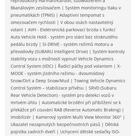
reproduktory Harman/Kardon, subwooferem a
8kanálovým zesilovačem | Systém monitoringu tlaku v
pneumatikách (TPMS) | Adaptivní tempomat s
omezovačem rychlosti | V obou osách nastavitelný
volant | AVH - Elektronická parkovací brzda s funkcí
Auto Vehicle Hold - systém pro stání bez stisknutého
pedálu brzdy | SI-DRIVE - systém režimů motoru a
převodovky (SUBARU Intelligent Drive) | Systém kontroly
stability vozu s možností vypnutí Vehicle Dynamics
Control System (VDC) | Řadicí páčky pod volantem | X-
MODE - systém jízdního režimu - dvoumódový
Snow/Dirt a Deep Snow/Mud | Towing Vehicle Dynamics
Control Systém – stabilizace přívěsu | SRVD (Subaru
Rear Vehicle Detection) - systém pro detekci vozů v
mrtvém úhlu | Automatické brzdění při přiblížení se k
překážce při couvání RAB (Reverse Automatic Braking) |
Imobilizér | Kamerový systém Multi View Monitor 360° |
Ukazatel nezapnutých bezpečnostních pásů | Dětská
pojistka zadních dveří | Uchycení dětské sedačky ISO-