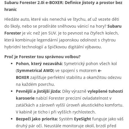
Subaru Forester 2.0i e-BOXER: Definice jistoty a prostor bez
hranic
Hledáte auto, které vás nenechá ve štychu, ať už vezete děti
do školy, nebo se prodíráte sněhovou vánicí na hory?
Subaru
Forester
je víc než jen SUV. Je to pevnost na čtyřech kolech,
která kombinuje legendární japonskou odolnost s chytrou
hybridní technologií a špičkovou digitální výbavou.
Proč je Forester tou správnou volbou?
Pohon, který nezaváhá:
Symetrický pohon všech kol
(
Symmetrical AWD
) ve spojení s motorem
e-
BOXER
zajišťuje perfektní stabilitu a okamžitou odezvu
na každém povrchu.
Pevnější a jistější jízda:
Díky výrazně
vylepšené tuhosti
karoserie
nabízí Forester precizní ovladatelnost v
zatáčkách a zároveň vyšší úroveň akustického komfortu.
V kabině je ticho i při vyšších rychlostech.
Bezpečí jako priorita:
Systém
EyeSight
funguje jako váš
druhý pár očí. Neustále monitoruje okolí, brzdí před