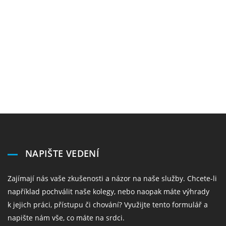
NAPIŠTE VEDENÍ
Zajímají nás vaše zkušenosti a názor na naše služby. Chcete-li
například pochválit naše kolegy, nebo naopak máte výhrady
k jejich práci, přístupu či chování? Využijte tento formulář a
napište nám vše, co máte na srdci.