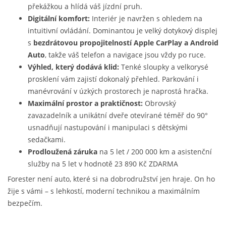
překážkou a hlídá váš jízdní pruh.
Digitální komfort:
Interiér je navržen s ohledem na
intuitivní ovládání. Dominantou je velký dotykový displej
s
bezdrátovou propojitelností Apple CarPlay a Android
Auto
, takže váš telefon a navigace jsou vždy po ruce.
Výhled, který dodává klid:
Tenké sloupky a velkorysé
prosklení vám zajistí dokonalý přehled. Parkování i
manévrování v úzkých prostorech je naprostá hračka.
Maximální prostor a praktičnost:
Obrovský
zavazadelník a unikátní dveře otevírané téměř do 90°
usnadňují nastupování i manipulaci s dětskými
sedačkami.
Prodloužená záruka
na 5 let / 200 000 km a asistenční
služby na 5 let v hodnotě 23 890 Kč ZDARMA
Forester není auto, které si na dobrodružství jen hraje. On ho
žije s vámi – s lehkostí, moderní technikou a maximálním
bezpečím.