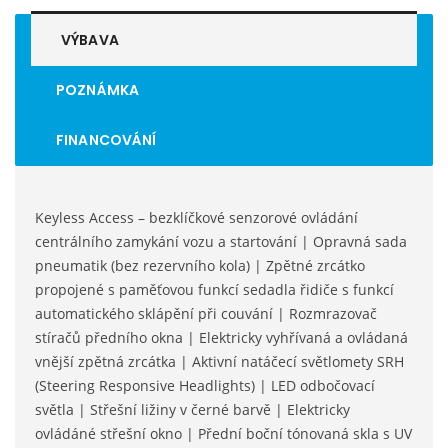
VÝBAVA
POZNÁMKA
FINANCOVÁNÍ
Keyless Access – bezklíčkové senzorové ovládání
centrálního zamykání vozu a startování | Opravná sada
pneumatik (bez rezervního kola) | Zpětné zrcátko
propojené s paměťovou funkcí sedadla řidiče s funkcí
automatického sklápění při couvání | Rozmrazovač
stíračů předního okna | Elektricky vyhřívaná a ovládaná
vnější zpětná zrcátka | Aktivní natáčecí světlomety SRH
(Steering Responsive Headlights) | LED odbočovací
světla | Střešní ližiny v černé barvě | Elektricky
ovládáné střešní okno | Přední boční tónovaná skla s UV