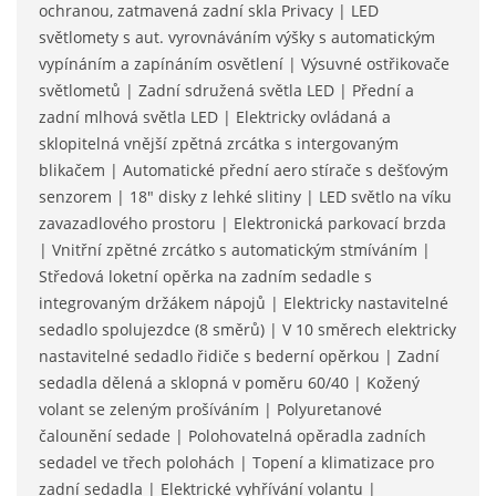
ochranou, zatmavená zadní skla Privacy | LED
světlomety s aut. vyrovnáváním výšky s automatickým
vypínáním a zapínáním osvětlení | Výsuvné ostřikovače
světlometů | Zadní sdružená světla LED | Přední a
zadní mlhová světla LED | Elektricky ovládaná a
sklopitelná vnější zpětná zrcátka s intergovaným
blikačem | Automatické přední aero stírače s dešťovým
senzorem | 18" disky z lehké slitiny | LED světlo na víku
zavazadlového prostoru | Elektronická parkovací brzda
| Vnitřní zpětné zrcátko s automatickým stmíváním |
Středová loketní opěrka na zadním sedadle s
integrovaným držákem nápojů | Elektricky nastavitelné
sedadlo spolujezdce (8 směrů) | V 10 směrech elektricky
nastavitelné sedadlo řidiče s bederní opěrkou | Zadní
sedadla dělená a sklopná v poměru 60/40 | Kožený
volant se zeleným prošíváním | Polyuretanové
čalounění sedade | Polohovatelná opěradla zadních
sedadel ve třech polohách | Topení a klimatizace pro
zadní sedadla | Elektrické vyhřívání volantu |