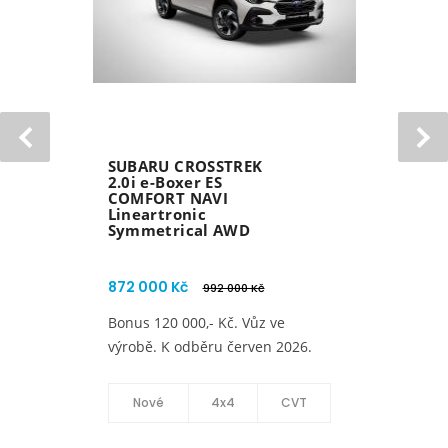
SUBARU FORESTER
2.0i e-BOXER ES
TOURING MY26
Lineartronic AWD
1 247 000 Kč
1 267 000 Kč
Bonus 20 000 Kč a zimní
komplety ZDARMA. K odběru od
června 2026.
Nové
4x4
CVT