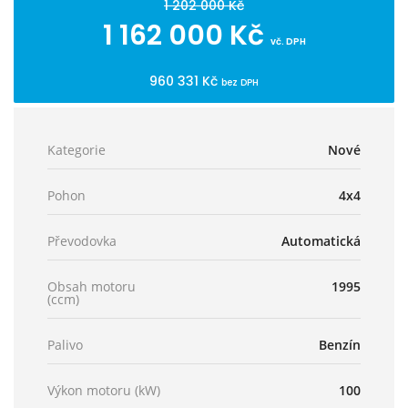
1 202 000 Kč
1 162 000 Kč
vč. DPH
960 331 Kč
bez DPH
Kategorie
Nové
Pohon
4x4
Převodovka
Automatická
Obsah motoru
1995
(ccm)
Palivo
Benzín
Výkon motoru (kW)
100