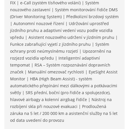
FIX | e-Call (systém tísňového volání) | Systém
nouzového zastavení | Systém monitorování řidiče DMS
(Driver Monitoring System) | Předkolizní brzdový systém
| Autonomní nouzové řízení | Udržování uprostřed
jízdního pruhu a adaptivní vedení vozu podle vozidla
vpředu | Asistent nouzového udržení v jízdním pruhu |
Funkce zabraňující vyjetí z jízdního pruhu | Systém
ochrany proti neúmyslnému rozjetí | Upozornění na
rozjezd vozidla vpředu | Inteligentní adaptivní
tempomat | RSA – Systém rozpoznávání dopravních
značek | Manuální omezovač rychlosti | EyeSight Assist
Monitor | HBA (High Beam Assist) - systém
automatického přepínání mezi dálkovými a potkávacími
světly | SRS přední, boční (pro řidiče a spolujezdce),
hlavové airbagy a kolenní airgbag řidiče | Nástroj na
rozbíjení skla při nouzové evakuaci | Prodloužená
záruka na 5 let / 200 000 km a asistenční služby na 5 let
od data uvedení do provozu