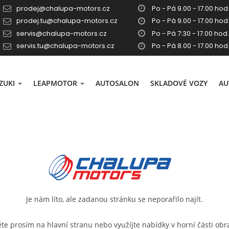
prodej@chalupa-motors.cz
Po - Pá 9.00 - 17.00 hod.
prodej.tu@chalupa-motors.cz
Po - Pá 9.00 - 17.00 hod.
servis@chalupa-motors.cz
Po - Pá 7:30 - 17.00 hod.
servis.tu@chalupa-motors.cz
Po - Pá 8.00 - 17.00 hod
ZUKI
LEAPMOTOR
AUTOSALON
SKLADOVÉ VOZY
AU
Je nám líto, ale zadanou stránku se neporařilo najít.
ěte prosím na
hlavní stranu
nebo využíjte nabídky v horní části obr