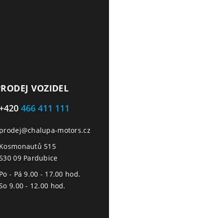
PRODEJ VOZIDEL
+420
466 411 111
prodej@chalupa-motors.cz
Kosmonautů 515
530 09 Pardubice
Po - Pá 9.00 - 17.00 hod.
So 9.00 - 12.00 hod.