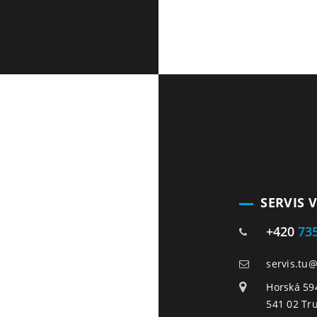
SERVIS 
+420
73
servis.tu
Horská 59
541 02 Tr