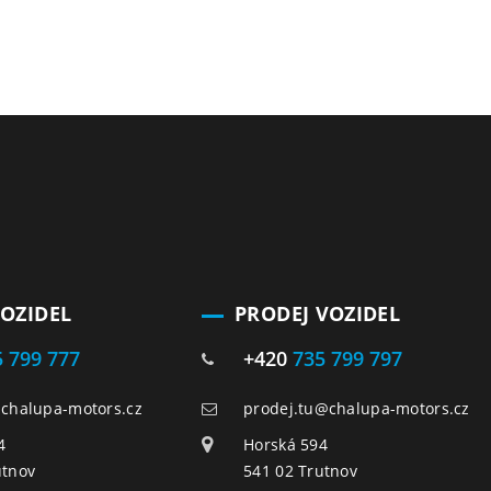
VOZIDEL
PRODEJ VOZIDEL
5 799 777
+420
735 799 797
@chalupa-motors.cz
prodej.tu@chalupa-motors.cz
4
Horská 594
utnov
541 02 Trutnov