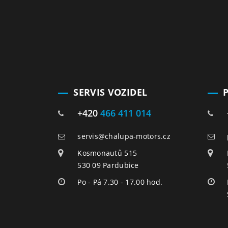
SERVIS VOZIDEL
+420
466 411 014
servis@chalupa-motors.cz
Kosmonautů 515
530 09 Pardubice
Po - Pá 7.30 - 17.00 hod.