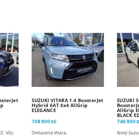
osterJet
SUZUKI VITARA 1.4 BoosterJet
SUZUKI S
ip
Hybrid 6AT 4x4 AllGrip
BoosterJ
ELEGANCE
AllGrip
BLACK E
708 900 Kč
746 900 
Kč. Vůz
Omlazená Vitara.
Nový Suzuk