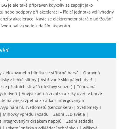
ISG je ale také připraven kdykoliv se zapojit jako
 nebo podpory při akceleraci – řídicí jednotka volí vhodný
nzity akcelerace. Navíc se elektromotor stará o udržování
řívodu paliva vede k dalším úsporám.
VÁNÍ
ny z eloxovaného hliníku ve stříbrné barvě | Opravná
isky z lehké slitiny | Vyhřívané sklo pátých dveří |
nkce předních stíračů (dešťový senzor) | Tónovaná
ch dveří | Vnější zpětná zrcátka a kliky dveří v barvě
pitelná vnější zpětná zrcátka s intergovaným
vypínání hl. světlometů (senzor šera) | Světlomety s
 Mlhovky vpředu i vzadu | Zadní LED světla |
 s integrovaným držákem nápojů | Zadní sedadla
á | Loketní opěrka s odkládací schránkou | Výškově