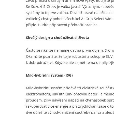
Život přináší s každým dnem nové výzvy. Buď jste při
Se Suzuki S‑Cross je volba jasná. Výrazným, sebe
systémy to teprve začíná. Dovnitř hravě naložíte ce
volitelný chytrý pohon všech kol AllGrip Select Vám 
přijde. Buďte připraveni překročit hranice.
Skvělý design a chuť užívat si života
Často se říká, že nemáme dát na první dojem. S‑Cros
Okamžitě poznáte, že to je robustní a schopné SUV
k dobrodružství. Když se ale zaměříte na detaily, zjis
Mild-hybridní systém (ISG)
Mild-hybridní systém přidává tři elektrické součástk
elektromotoru, 48V lithium-iontovou baterii a měn
proudem. Díky navýšení napětí na čtyřnásobek opro
rekuperovat více energie a při zrychlování zase o 
dvě důležité výhody: snížení spotřeby paliva a zlep