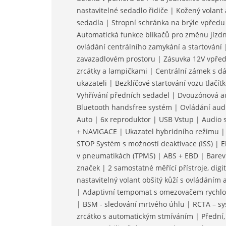
nastavitelné sedadlo řidiče | Kožený volant a
sedadla | Stropní schránka na brýle vpředu 
Automatická funkce blikačů pro změnu jízdní
ovládání centrálního zamykání a startování 
zavazadlovém prostoru | Zásuvka 12V vpřed
zrcátky a lampičkami | Centrální zámek s 
ukazateli | Bezklíčové startování vozu tlačí
Vyhřívání předních sedadel | Dvouzónová au
Bluetooth handsfree systém | Ovládání audi
Auto | 6x reproduktor | USB Vstup | Audio 
+ NAVIGACE | Ukazatel hybridního režimu | 
STOP Systém s možností deaktivace (ISS) | El
v pneumatikách (TPMS) | ABS + EBD | Barevn
značek | 2 samostatné měřící přístroje, digi
nastavitelný volant obšitý kůží s ovládáním
| Adaptivní tempomat s omezovačem rychlost
| BSM - sledování mrtvého úhlu | RCTA – sy
zrcátko s automatickým stmíváním | Přední, 