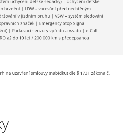
ystém uchycení dětské sedačky) | Uchycení dětské
ého brzdění | LDW – varování před nechtěným
držování v jízdním pruhu | VSW – systém sledování
dopravních značek | Emergency Stop Signal
ní) | Parkovací senzory vpředu a vzadu | e-Call
PRO až do 10 let / 200 000 km s předepsanou
rh na uzavření smlouvy (nabídku) dle § 1731 zákona č.
ky