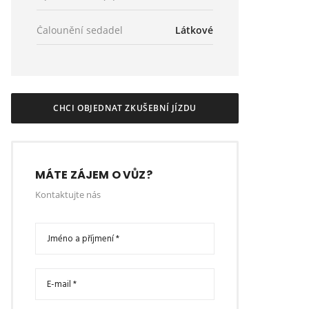
Čalounění sedadel
Látkové
CHCI OBJEDNAT ZKUŠEBNÍ JÍZDU
MÁTE ZÁJEM O VŮZ?
Kontaktujte nás