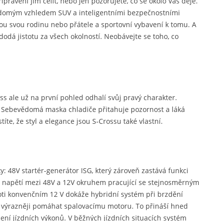
praveni jim čelit, nebo jen pozorujete, co se okolo Vás děje.
vědomým vzhledem SUV a inteligentními bezpečnostními
lou svou rodinu nebo přátele a sportovní vybavení k tomu. A
dodá jistotu za všech okolností. Neobávejte se toho, co
s ale už na první pohled odhalí svůj pravý charakter.
. Sebevědomá maska chladiče přitahuje pozornost a láká
títe, že styl a elegance jsou S‑Crossu také vlastní.
y: 48V startér-generátor ISG, který zároveň zastává funkci
ič napětí mezi 48V a 12V okruhem pracující se stejnosměrným
ti konvenčním 12 V dokáže hybridní systém při brzdění
to výrazněji pomáhat spalovacímu motoru. To přináší hned
šení jízdních výkonů. V běžných jízdních situacích systém