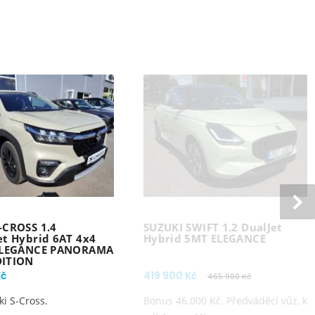
-CROSS 1.4
SUZUKI SWIFT 1.2 DualJet
et Hybrid 6AT 4x4
Hybrid 5MT ELEGANCE
 ELEGANCE PANORAMA
DITION
Kč
419 900 Kč
465 900 Kč
i S-Cross.
Bonus 46.000 Kč. Předváděcí vůz, k