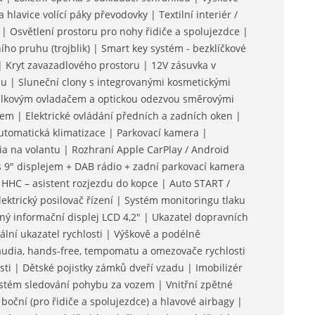
 hlavice volící páky převodovky | Textilní interiér /
| Osvětlení prostoru pro nohy řidiče a spolujezdce |
ho pruhu (trojblik) | Smart key systém - bezklíčkové
| Kryt zavazadlového prostoru | 12V zásuvka v
u | Sluneční clony s integrovanými kosmetickými
dálkovým ovladačem a optickou odezvou směrovými
tkem | Elektrické ovládání předních a zadních oken |
tomatická klimatizace | Parkovací kamera |
a na volantu | Rozhraní Apple CarPlay / Android
s 9" displejem + DAB rádio + zadní parkovací kamera
HHC – asistent rozjezdu do kopce | Auto START /
ektrický posilovač řízení | Systém monitoringu tlaku
ý informační displej LCD 4,2" | Ukazatel dopravních
tální ukazatel rychlosti | Výškově a podélně
 audia, hands-free, tempomatu a omezovače rychlosti
i | Dětské pojistky zámků dveří vzadu | Imobilizér
stém sledování pohybu za vozem | Vnitřní zpětné
boční (pro řidiče a spolujezdce) a hlavové airbagy |