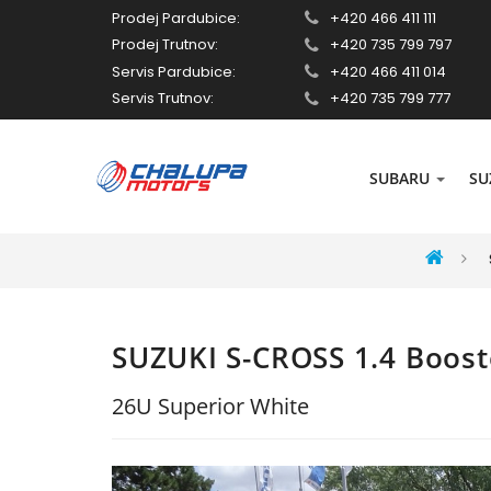
Prodej Pardubice:
+420 466 411 111
Prodej Trutnov:
+420 735 799 797
Servis Pardubice:
+420 466 411 014
Servis Trutnov:
+420 735 799 777
SUBARU
SU
SUZUKI S-CROSS 1.4 Boos
26U Superior White