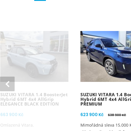
SUZUKI VITARA 1.4 BoosterJet
SUZUKI VITARA 1.4 Bo
Hybrid 6MT 4x4 AllGrip
Hybrid 6MT 4x4 AllGr
ELEGANCE BLACK EDITION
PREMIUM
663 900 Kč
623 900 Kč
638 900 Kč
Omlazená Vitara.
Mimořádná sleva 15.000 