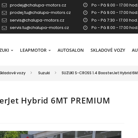
prodej@chalupa-motors.cz
Po - Pá 9.00 - 17.00 hod.
prodej.tu@chalupa-motors.cz
Po - Pá 9.00 - 17.00 hod.
servis@chalupa-motors.cz
Po - Pá 7:30 - 17.00 hod.
servis.tu@chalupa-motors.cz
Po - Pá 8.00 - 17.00 hod
ZUKI
LEAPMOTOR
AUTOSALON
SKLADOVÉ VOZY
AU
Skladové vozy
Suzuki
SUZUKI S-CROSS 1.4 BoosterJet Hybrid 6
terJet Hybrid 6MT PREMIUM