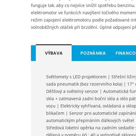
funguje tak, aby co nejvíce snížil spotřebu benzinu. 
elektromotor ve funkcích navýšení točivého momentu
režim zapojení elektromotoru podle požadované inte
volnoběžných otáček při brzdění. Úplné odpojení p
VÝBAVA
POZNÁMKA
FINANCO
Světlomety s LED projektorem | Střešní liži
sada pneumatik (bez rezervního kola) | 17" d
Děšťový a světelný senzor | Automatická fu
skla + zatmavená zadní boční skla a sklo pátý
vozu | Elektricky vyhřívaná, ovládaná a sklo
blikačem | Senzor pro automatické zapínání/
automatickým přepínáním dálkových světel |
Středová loketní opěrka na zadním sedadle
dělená v poměru 60 : 40 a jednotlivě sklopn