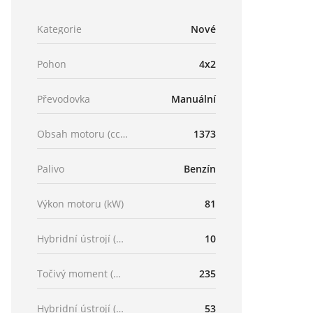
Kategorie
Nové
Pohon
4x2
Převodovka
Manuální
Obsah motoru (ccm)
1373
Palivo
Benzín
Výkon motoru (kW)
81
Hybridní ústrojí (kW)
10
Točivý moment (Nm)
235
Hybridní ústrojí (Nm)
53