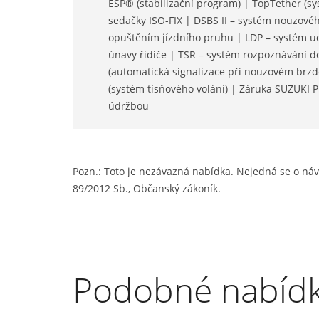
ESP® (stabilizační program) | TopTether (s
sedačky ISO-FIX | DSBS II – systém nouzov
opuštěním jízdního pruhu | LDP – systém u
únavy řidiče | TSR – systém rozpoznávání 
(automatická signalizace při nouzovém brzdě
(systém tísňového volání) | Záruka SUZUKI 
údržbou
Pozn.: Toto je nezávazná nabídka. Nejedná se o náv
89/2012 Sb., Občanský zákoník.
Podobné nabíd