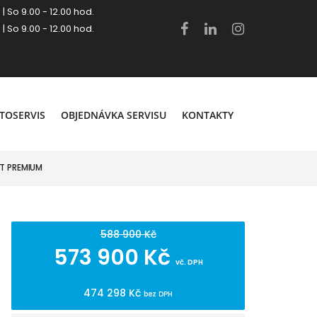
 | So 9.00 - 12.00 hod.
 | So 9.00 - 12.00 hod.
.
TOSERVIS
OBJEDNÁVKA SERVISU
KONTAKTY
MT PREMIUM
588 900 Kč
573 900 Kč
vč. DPH
474 298 Kč
bez DPH