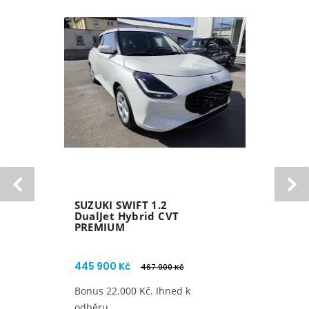
SUZUKI S-CROSS 1.4
BoosterJet Hybrid
6MT 4x4 AllGrip
PREMIUM
651 900 Kč
Nový Suzuki S-Cross.