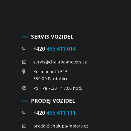
SERVIS VOZIDEL
+420
466 411 014
servis@chalupa-motors.cz
Kosmonautů 515
530 09 Pardubice
Po - Pá 7.30 - 17.00 hod.
PRODEJ VOZIDEL
+420
466 411 111
prodej@chalupa-motors.cz