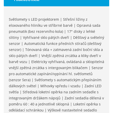
Světlomety s LED projektorem | Střešní ližiny z
eloxovaného hliníku ve stříbrné barvě | Opravná sada
pneumatik (bez rezervního kola) | 17" disky z lehké
slitiny | Vyhřívané sklo pátých dveří | Děšťový a světelný
senzor | Automatická funkce předních stíračů (dešťový
senzor) | Tónovaná skla + zatmavená zadní boční skla a
sklo pátých dveří | Vnější zpětná zrcátka a kliky dveří v
barvě vozu | Elektricky vyhřívaná, ovládaná a sklopitelná
vnější zpětná zrcátka s intergovaným blikačem | Senzor
pro automatické zapínání/vypínání hl. světlometů
(senzor šera) | Světlomety s automatickým přepínáním
dálkových světel | Mlhovky vpředu i vzadu | Zadní LED
světla | Středová loketní opěrka na zadním sedadle s
integrovaným držákem nápojů | Zadní sedadla dělená v
poměru 60 : 40 a jednotlivě sklopná | Loketní opěrka s
odkládací schránkou | Výškově nastavitelné sedadlo