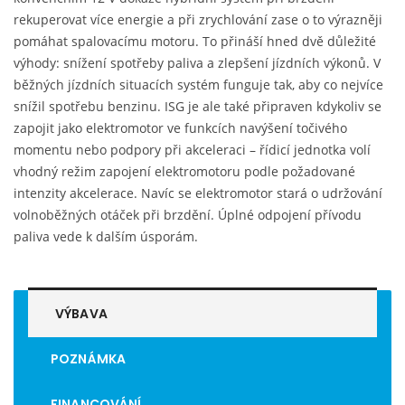
rekuperovat více energie a při zrychlování zase o to výrazněji
pomáhat spalovacímu motoru. To přináší hned dvě důležité
výhody: snížení spotřeby paliva a zlepšení jízdních výkonů. V
běžných jízdních situacích systém funguje tak, aby co nejvíce
snížil spotřebu benzinu. ISG je ale také připraven kdykoliv se
zapojit jako elektromotor ve funkcích navýšení točivého
momentu nebo podpory při akceleraci – řídicí jednotka volí
vhodný režim zapojení elektromotoru podle požadované
intenzity akcelerace. Navíc se elektromotor stará o udržování
volnoběžných otáček při brzdění. Úplné odpojení přívodu
paliva vede k dalším úsporám.
VÝBAVA
POZNÁMKA
FINANCOVÁNÍ