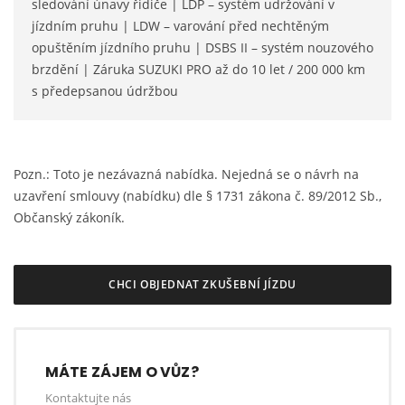
sledování únavy řidiče | LDP – systém udržování v
jízdním pruhu | LDW – varování před nechtěným
opuštěním jízdního pruhu | DSBS II – systém nouzového
brzdění | Záruka SUZUKI PRO až do 10 let / 200 000 km
s předepsanou údržbou
Pozn.: Toto je nezávazná nabídka. Nejedná se o návrh na
uzavření smlouvy (nabídku) dle § 1731 zákona č. 89/2012 Sb.,
Občanský zákoník.
CHCI OBJEDNAT ZKUŠEBNÍ JÍZDU
MÁTE ZÁJEM O VŮZ?
Kontaktujte nás