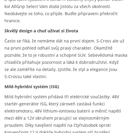
kol AllGrip Select Vám dodá jistotu za všech okolností.
Neobávejte se toho, co přijde. Buďte připraveni překročit
hranice.
Skvělý design a chuť užívat si života
Často se říká, že nemáme dát na první dojem. S‑Cross ale už
na první pohled odhalí svůj pravý charakter. Okamžitě
poznáte, že to je robustní a schopné SUV. Sebevědomá maska
chladiče přitahuje pozornost a láká k dobrodružství. Když
se ale zaměříte na detaily, zjistíte, že styl a elegance jsou
S‑Crossu také vlastní.
Mild-hybridní systém (ISG)
Mild-hybridní systém přidává tři elektrické součástky: 48V
startér-generátor ISG, který zároveň zastává funkci
elektromotoru, 48V lithium-iontovou baterii a měnič napětí
mezi 48V a 12V okruhem pracující se stejnosměrným
proudem. Díky navýšení napětí na čtyřnásobek oproti
konvenčním 12 V dokáže hybridní systém při brzdění