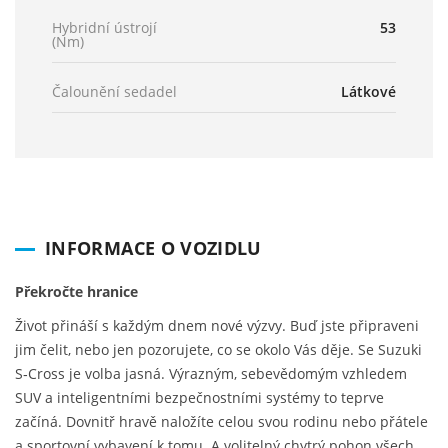
Hybridní ústrojí
53
(Nm)
Čalounění sedadel
Látkové
INFORMACE O VOZIDLU
Překročte hranice
Život přináší s každým dnem nové výzvy. Buď jste připraveni
jim čelit, nebo jen pozorujete, co se okolo Vás děje. Se Suzuki
S‑Cross je volba jasná. Výrazným, sebevědomým vzhledem
SUV a inteligentními bezpečnostními systémy to teprve
začíná. Dovnitř hravě naložíte celou svou rodinu nebo přátele
a sportovní vybavení k tomu. A volitelný chytrý pohon všech