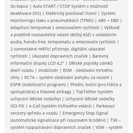
do kopce | Auto START / STOP Systém s možností
deaktivace (ISS) | Elektrický posilovač řízení | Systém
monitoringu tlaku v pneumatikách (TPMS) | ABS + EBD |
Adaptivní tempomat s omezovačem rychlosti | Výškově
a podélně nastavitelný volant obšitý kůží s ovládáním
audia, hands-free, tempomatu a omezovače rychlosti |
2 samostatné měřící přístroje, digitální ukazatel
rychlosti | Ukazatel dopravních značek | Barevný
informační displej LCD 4,2" | Dětské pojistky zámků
dveří vzadu | Imobilizér | BSM - sledování mrtvého
úhlu | RCTA – systém sledování pohybu za vozem |
ESP® (stabilizační program) | Přední, boční (pro řidiče a
spolujezdce) a hlavové airbagy | TopTether (systém
uchycení dětské sedačky) | Uchycení dětské sedačky
ISO-FIX | e-Call (systém tísňového volání) | Parkovací
senzory vpředu a vzadu | Emergency Stop Signal
(automatická signalizace při nouzovém brzdění) | TSR –
systém rozpoznávání dopravních značek | VSW – systém