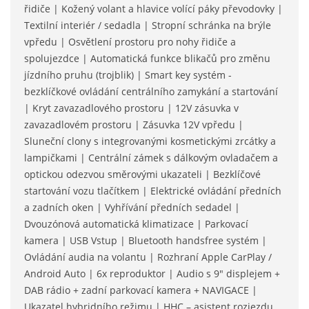
řidiče | Kožený volant a hlavice volící páky převodovky |
Textilní interiér / sedadla | Stropní schránka na brýle
vpředu | Osvětlení prostoru pro nohy řidiče a
spolujezdce | Automatická funkce blikačů pro změnu
jízdního pruhu (trojblik) | Smart key systém -
bezklíčkové ovládání centrálního zamykání a startování
| Kryt zavazadlového prostoru | 12V zásuvka v
zavazadlovém prostoru | Zásuvka 12V vpředu |
Sluneční clony s integrovanými kosmetickými zrcátky a
lampičkami | Centrální zámek s dálkovým ovladačem a
optickou odezvou směrovými ukazateli | Bezklíčové
startování vozu tlačítkem | Elektrické ovládání předních
a zadních oken | Vyhřívání předních sedadel |
Dvouzónová automatická klimatizace | Parkovací
kamera | USB Vstup | Bluetooth handsfree systém |
Ovládání audia na volantu | Rozhraní Apple CarPlay /
Android Auto | 6x reproduktor | Audio s 9" displejem +
DAB rádio + zadní parkovací kamera + NAVIGACE |
Ukazatel hybridního režimu | HHC – asistent rozjezdu