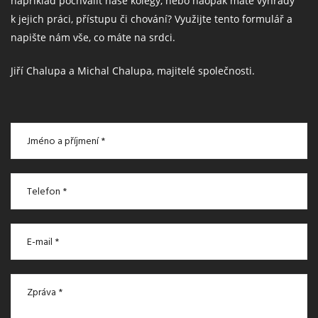
například pochválit naše kolegy, nebo naopak máte výhrady
k jejich práci, přístupu či chování? Využijte tento formulář a
napište nám vše, co máte na srdci.
Jiří Chalupa a Michal Chalupa, majitelé společnosti.