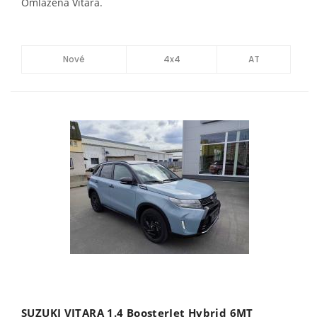
Omlazená Vitara.
Nové
4x4
AT
SUZUKI VITARA 1.4 BoosterJet Hybrid 6MT