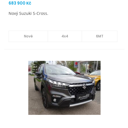
683 900 Kč
Nový Suzuki S-Cross.
Nové
4x4
6MT