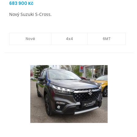
683 900 Kč
Nový Suzuki S-Cross.
Nové
4x4
6MT