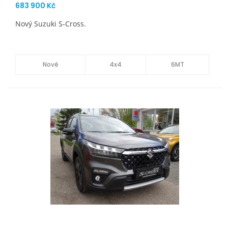
683 900 Kč
Nový Suzuki S-Cross.
Nové
4x4
6MT